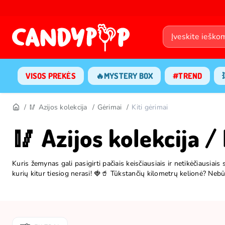
VISOS PREKĖS
🔥MYSTERY BOX
#TREND
🥢 Azijos kolekcija
Gėrimai
Kiti gėrimai
🥢 Azijos kolekcija / 
Kuris žemynas gali pasigirti pačiais keisčiausiais ir netikėčiausiai
kurių kitur tiesiog nerasi! 🍓🥤 Tūkstančių kilometrų kelionė? Nebū