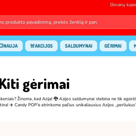
Dovanų kupo
💥NAUJA
🚨AKCIJOS
SALDUMYNAI
GĖRIMAI
Kiti gėrimai
s skoniais? Žinoma, kad Azija! 🐉 Azijos saldumynai stebina ne tik egzoti
tina! ✈️ Candy POP’e atrinkome pačius unikaliausius Azijos „perliukus“,