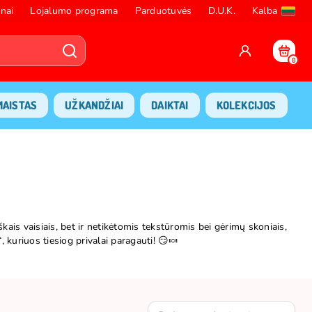
nai
Lojalumo programa
Parduotuvės
D.U.K.
Kalba
0
MAISTAS
UŽKANDŽIAI
DAIKTAI
KOLEKCIJOS
škais vaisiais, bet ir netikėtomis tekstūromis bei gėrimų skoniais,
 kuriuos tiesiog privalai paragauti! 😏🍬