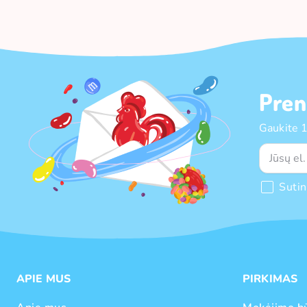
Pren
Gaukite 
Suti
APIE MUS
PIRKIMAS