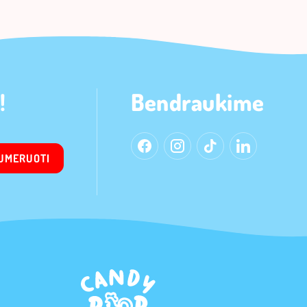
!
Bendraukime
UMERUOTI