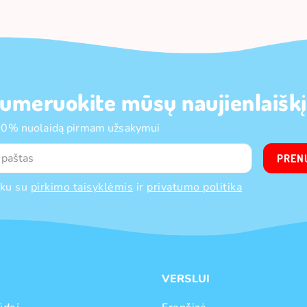
umeruokite mūsų naujienlaiškį
10% nuolaidą pirmam užsakymui
PREN
nku su
pirkimo taisyklėmis
ir
privatumo politika
VERSLUI