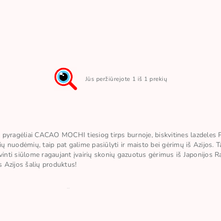
Jūs peržiūrejote 1 iš 1 prekių
ūs pyragėliai CACAO MOCHI tiesiog tirps burnoje, biskvitines lazdeles PO
ų nuodėmių, taip pat galime pasiūlyti ir maisto bei gėrimų iš Azijos. 
aivinti siūlome ragaujant įvairių skonių gazuotus gėrimus iš Japonijos
 Azijos šalių produktus!
nį ir tradicijas. Jais džiaugsis ir eksperimentuoti mėgstantys jaunieji s
likti nustebintas, išbandyk Candy POP HELLO ASIA MYSTERY BOX. Į šią d