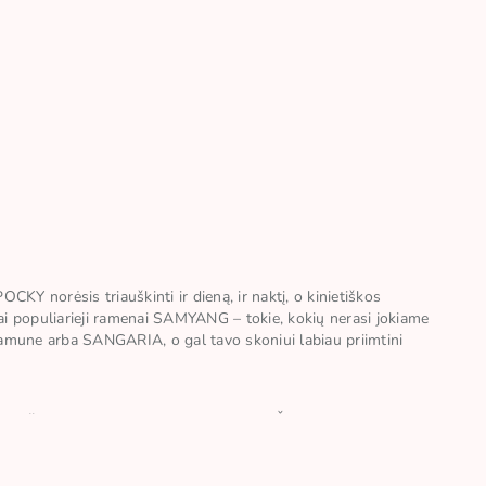
CKY norėsis triauškinti ir dieną, ir naktį, o kinietiškos
Tai populiarieji ramenai SAMYANG – tokie, kokių nerasi jokiame
 Ramune arba SANGARIA, o gal tavo skoniui labiau priimtini
maližiai, ir jau suaugę skonio gurmanai. Šių prekių gali įsigyti ne
ėžutę sudėjome geriausias savo prekes iš Japonijos, Taivano,