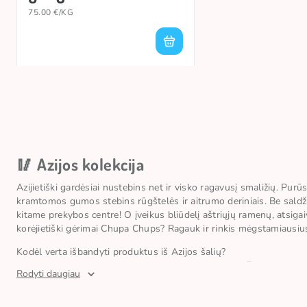
75.00 €/KG
🥢 Azijos kolekcija
Azijietiški gardėsiai nustebins net ir visko ragavusį smaližių. Pur
kramtomos gumos stebins rūgštelės ir aitrumo deriniais. Be saldži
kitame prekybos centre! O įveikus bliūdelį aštriųjų ramenų, atsig
korėjietiški gėrimai Chupa Chups? Ragauk ir rinkis mėgstamiausius
Kodėl verta išbandyti produktus iš Azijos šalių?
Azijos produktai – tai tarsi kelionė po neatrastus kraštus per jų sko
Rodyti daugiau
tik fizinėse parduotuvėse, bet ir užsisakyti internetu. Jei nori 
Indonezijos ir kitų egzotiškų Rytų kraštų!