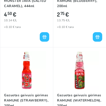
MONSTER JAVA (SALTED
RAMUNE (BLUEBERRY),
CARAMEL), 444ml
200ml
4
€
2
€
50
75
10.14 €/L
13.75 €/L
+0.10 € tara
+0.10 € tara
Gazuotas gaivusis gėrimas
Gazuotas gaivusis gėrimas
RAMUNE (STRAWBERRY),
RAMUNE (WATERMELON),
200ml
200ml