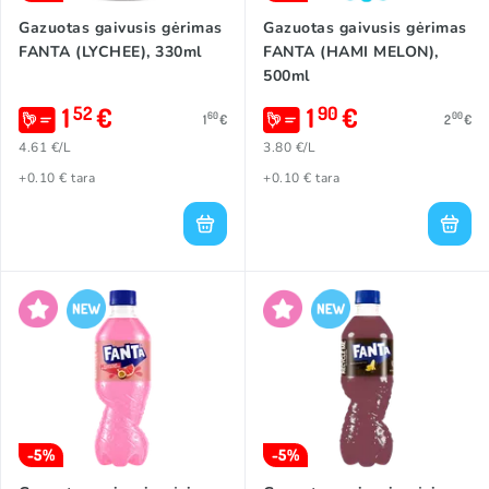
Gazuotas gaivusis gėrimas
Gazuotas gaivusis gėrimas
FANTA (LYCHEE), 330ml
FANTA (HAMI MELON),
500ml
1
€
1
€
52
90
60
00
1
€
2
€
4.61 €/L
3.80 €/L
+0.10 € tara
+0.10 € tara
-5%
-5%