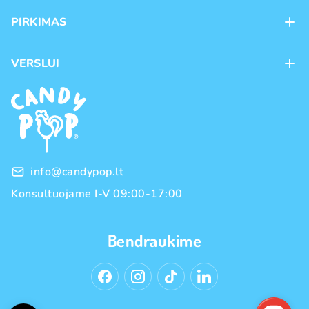
Apie mus
PIRKIMAS
Kontaktai
Mokėjimo būdai
Parduotuvės
VERSLUI
Pristatymas
Karjera
Franšizė
Prekių grąžinimas ir keitimas
Naujienos
Didmeninė prekyba
Pirkimo taisyklės
Prekių ženklai
Privatumo politika
info@candypop.lt
Konsultuojame I-V 09:00-17:00
Bendraukime