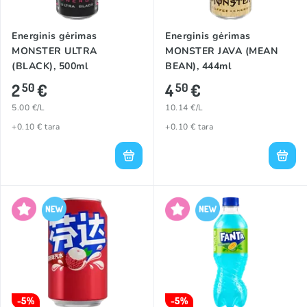
Energinis gėrimas
Energinis gėrimas
MONSTER ULTRA
MONSTER JAVA (MEAN
(BLACK), 500ml
BEAN), 444ml
2
€
4
€
50
50
5.00 €/L
10.14 €/L
+0.10 € tara
+0.10 € tara
-5%
-5%