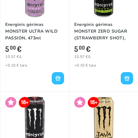
Energinis gėrimas
Energinis gėrimas
MONSTER ULTRA WILD
MONSTER ZERO SUGAR
PASSION, 473ml
(STRAWBERRY SHOT),
473ml
5
€
5
€
00
00
10.57 €/L
10.57 €/L
+0.10 € tara
+0.10 € tara