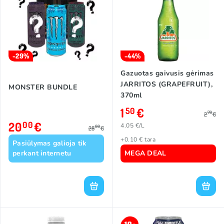
-29%
-44%
Gazuotas gaivusis gėrimas
JARRITOS (GRAPEFRUIT),
MONSTER BUNDLE
370ml
1
€
50
70
2
€
20
€
00
4.05 €/L
00
28
€
+0.10 € tara
Pasiūlymas galioja tik
perkant internetu
MEGA DEAL