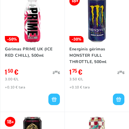
-50%
-30%
Gėrimas PRIME UK (ICE
Energinis gėrimas
RED CHILL), 500ml
MONSTER FULL
THROTTLE, 500ml
1
€
1
€
50
75
00
50
3
€
2
€
3.00 €/L
3.50 €/L
+0.10 € tara
+0.10 € tara