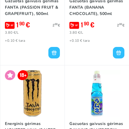
Gazuotas gaivusis gėrimas
Gazuotas gaivusis gėrimas
FANTA (PASSION FRUIT &
FANTA (BANANA
GRAPEFRUIT), 500ml
CHOCOLATE), 500ml
1
€
1
€
90
90
00
00
2
€
2
€
3.80 €/L
3.80 €/L
+0.10 € tara
+0.10 € tara
Energinis gėrimas
Gazuotas gaivusis gėrimas