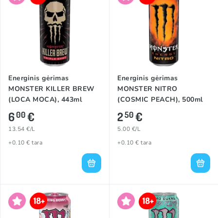
Energinis gėrimas
Energinis gėrimas
MONSTER KILLER BREW
MONSTER NITRO
(LOCA MOCA), 443ml
(COSMIC PEACH), 500ml
6
€
2
€
00
50
13.54 €/L
5.00 €/L
+0.10 € tara
+0.10 € tara