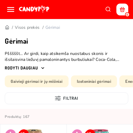
0
Visos prekės
Gėrimai
Gėrimai
Pšššššt… Ar girdi, kaip atsikemša nuostabus skonis ir
išsilaisvina liežuvį pamaloninantys burbuliukai? Coca-Cola,
Fanta, Chupa Chups, Dr. Pepper, Ramune, Calypso ir kitų prekės
RODYTI DAUGIAU
ženklų gazuoti ir negazuoti gaivieji gėrimai. Tikrai juos pažįsti iš
užsienietiškų filmų, naujausių Netflix serialų ar egzotiškų
Gaivieji gėrimai ir jų mišiniai
Izotoniniai gėrimai
Ener
užsienio reklamų. Bet ar esi juos ragavęs? Šie skanūs gėrimai į
mūsų lentynas atvyksta ir iš labai tolimų kraštų, tad jei ieškai
kažko, kas rauna stogą ir palepina liežuvį, esi kaip tik ten, kur
FILTRAI
reikia.
Produktų: 167