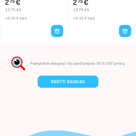
2
€
2
€
75
75
13.75 €/L
13.75 €/L
+0.10 € tara
+0.10 € tara
Pamatykite daugiau! Jūs peržiūrėjote 30 iš 167 prekių
RODYTI DAUGIAU