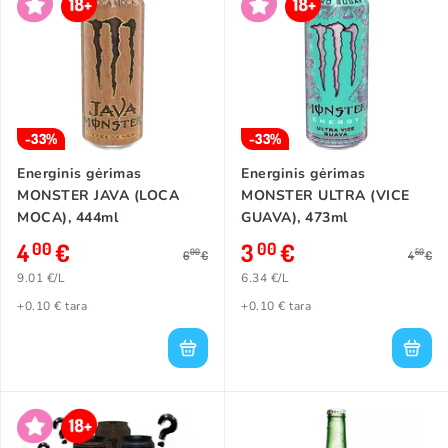
-33%
-33%
Energinis gėrimas
Energinis gėrimas
MONSTER JAVA (LOCA
MONSTER ULTRA (VICE
MOCA), 444ml
GUAVA), 473ml
4
€
3
€
00
00
00
50
6
€
4
€
9.01 €/L
6.34 €/L
+0.10 € tara
+0.10 € tara