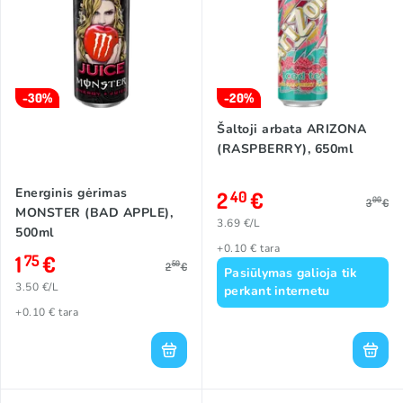
-30%
-20%
Šaltoji arbata ARIZONA
(RASPBERRY), 650ml
Energinis gėrimas
2
€
40
00
3
€
MONSTER (BAD APPLE),
3.69 €/L
500ml
+0.10 € tara
1
€
75
50
2
€
Pasiūlymas galioja tik
3.50 €/L
perkant internetu
+0.10 € tara