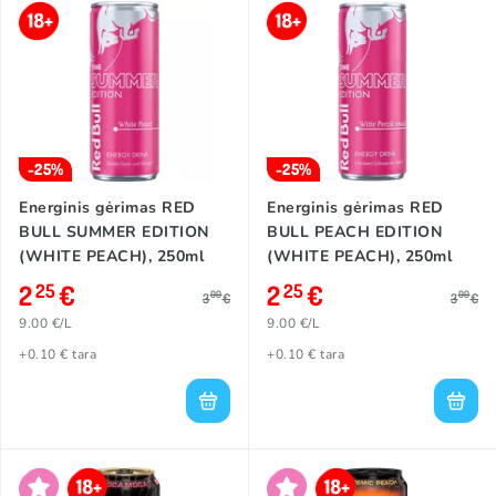
-25%
-25%
Energinis gėrimas RED
Energinis gėrimas RED
BULL SUMMER EDITION
BULL PEACH EDITION
(WHITE PEACH), 250ml
(WHITE PEACH), 250ml
2
€
2
€
25
25
00
00
3
€
3
€
9.00 €/L
9.00 €/L
+0.10 € tara
+0.10 € tara