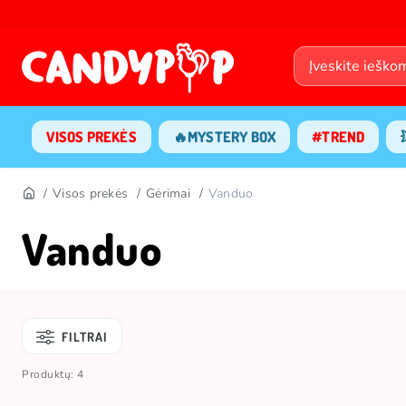
VISOS PREKĖS
🔥MYSTERY BOX
#TREND
Visos prekės
Gėrimai
Vanduo
Vanduo
FILTRAI
Produktų: 4