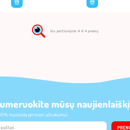
Jūs peržiūrejote 4 iš 4 prekių
umeruokite mūsų naujienlaiškį
10% nuolaidą pirmam užsakymui
PREN