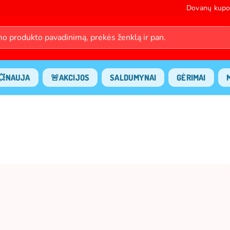
Dovanų kupo
💥NAUJA
🚨AKCIJOS
SALDUMYNAI
GĖRIMAI