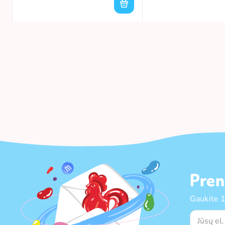
Pren
Gaukite 