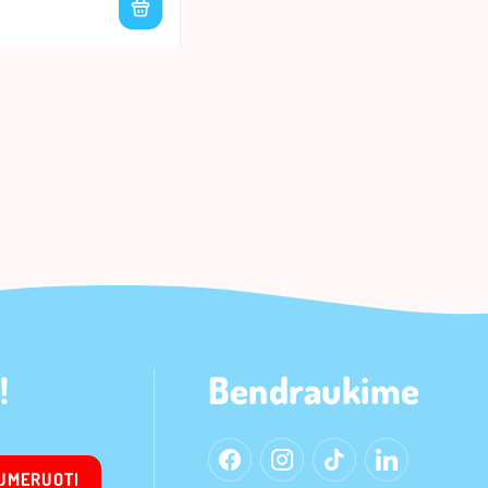
!
Bendraukime
UMERUOTI