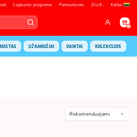
nai
Lojalumo programa
Parduotuvės
D.U.K.
Kalba
0
MAISTAS
UŽKANDŽIAI
DAIKTAI
KOLEKCIJOS
Rekomenduojami