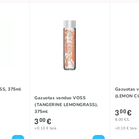
SS, 375ml
Gazuotas 
(LEMON C
Gazuotas vanduo VOSS
(TANGERINE LEMONGRASS),
3
€
00
375ml
3
€
00
8.00 €/L
+0.10 € tara
+0.10 € tara