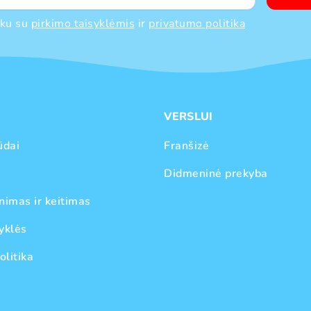
nku su
pirkimo taisyklėmis
ir
privatumo politika
VERSLUI
ūdai
Franšizė
Didmeninė prekyba
nimas ir keitimas
yklės
olitika