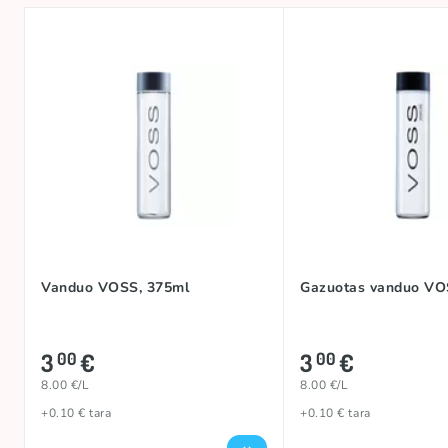
Vanduo VOSS, 375ml
Gazuotas vanduo VO
3
€
3
€
00
00
8.00 €/L
8.00 €/L
+0.10 € tara
+0.10 € tara