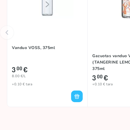
Vanduo VOSS, 375ml
Gazuotas vanduo
(TANGERINE LEM
3
€
00
375ml
3
€
00
8.00 €/L
+0.10 € tara
+0.10 € tara