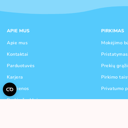
APIE MUS
PIRKIMAS
Apie mus
Mokėjimo b
Kontaktai
Pristatymas
Parduotuvės
Prekių grąži
Karjera
Pirkimo tais
Naujienos
Privatumo p
Prekių ženklai
© 2026 Candy POP - Visos teisės saugomos