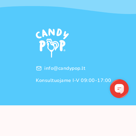
info@candypop.lt
Konsultuojame I-V 09:00-17:00