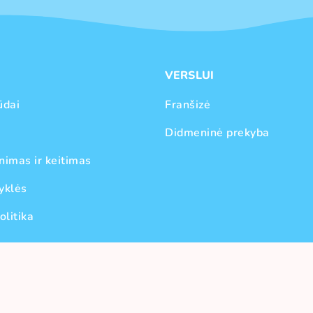
VERSLUI
ūdai
Franšizė
Didmeninė prekyba
nimas ir keitimas
yklės
olitika