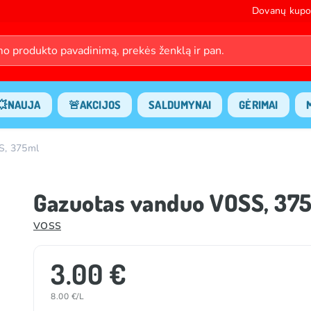
Dovanų kupo
💥NAUJA
🚨AKCIJOS
SALDUMYNAI
GĖRIMAI
S, 375ml
Gazuotas vanduo VOSS, 37
VOSS
3.00 €
8.00 €/L