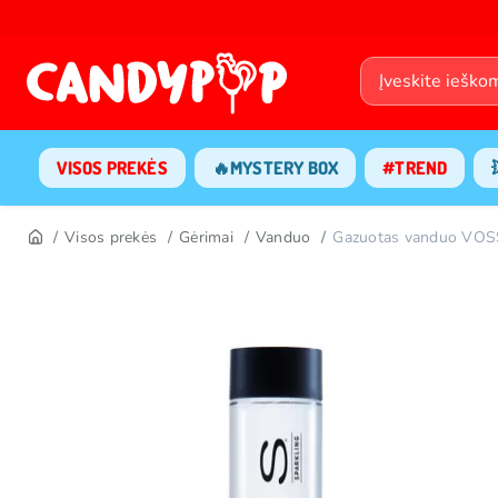
VISOS PREKĖS
🔥MYSTERY BOX
#TREND
Visos prekės
Gėrimai
Vanduo
Gazuotas vanduo VOS