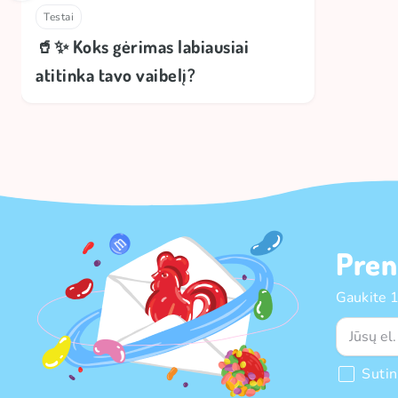
Testai
🥤✨ Koks gėrimas labiausiai
atitinka tavo vaibelį?
Pren
Gaukite 
Suti