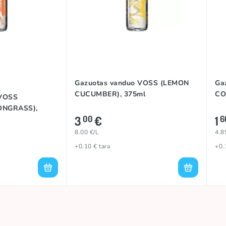
Gazuotas vanduo VOSS (LEMON
Ga
CUCUMBER), 375ml
CO
 VOSS
ONGRASS),
3
€
1
00
6
8.00 €/L
4.8
+0.10 € tara
+0.