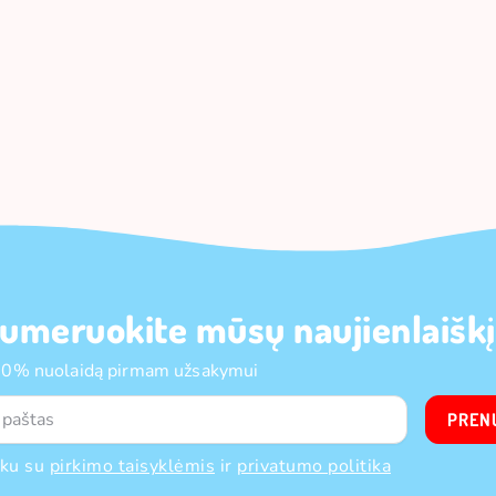
umeruokite mūsų naujienlaiškį
10% nuolaidą pirmam užsakymui
PREN
nku su
pirkimo taisyklėmis
ir
privatumo politika