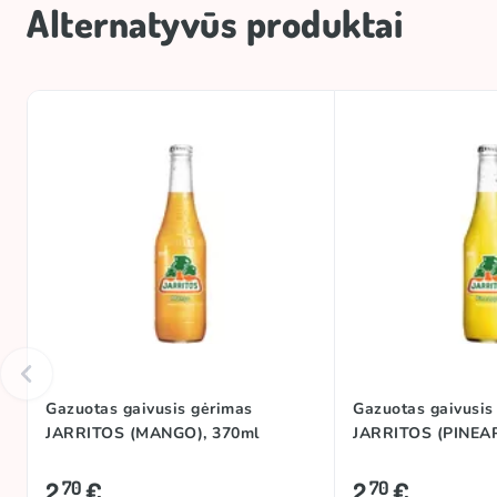
Alternatyvūs produktai
Gazuotas gaivusis gėrimas
Gazuotas gaivusis
JARRITOS (MANGO), 370ml
JARRITOS (PINEAP
2
€
2
€
70
70