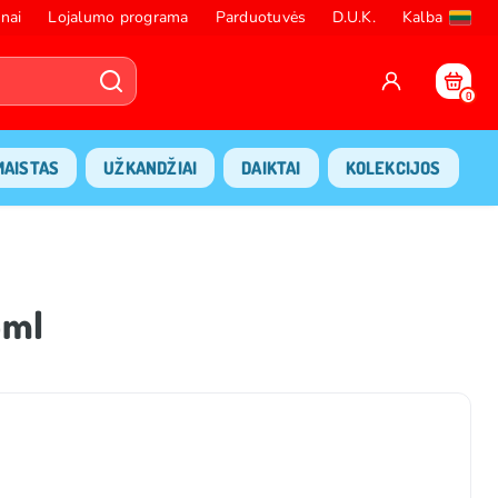
nai
Lojalumo programa
Parduotuvės
D.U.K.
Kalba
0
MAISTAS
UŽKANDŽIAI
DAIKTAI
KOLEKCIJOS
5ml