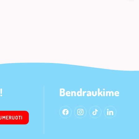
!
Bendraukime
UMERUOTI