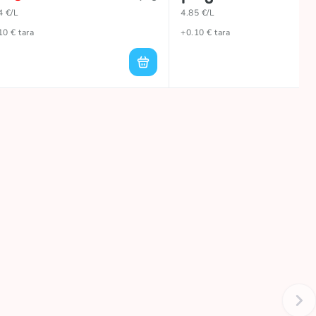
4 €/L
4.85 €/L
10 € tara
+0.10 € tara