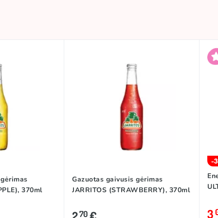
-
En
 gėrimas
Gazuotas gaivusis gėrimas
UL
PLE), 370ml
JARRITOS (STRAWBERRY), 370ml
3
2
€
70