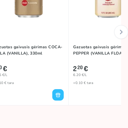
zuotas gaivusis gėrimas COCA-
Gazuotas gaivusis gėrimas
LA (VANILLA), 330ml
PEPPER (VANILLA FLOAT),
€
2
€
0
20
5 €/L
6.20 €/L
10 € tara
+0.10 € tara