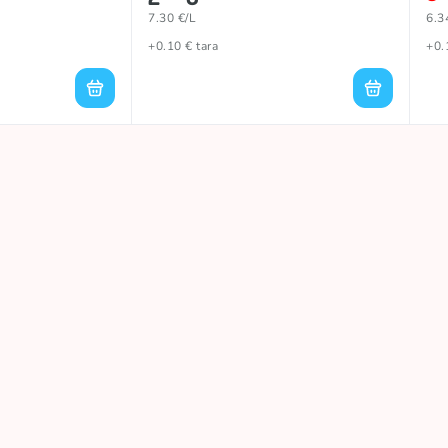
7.30 €/L
6.3
+0.10 € tara
+0.