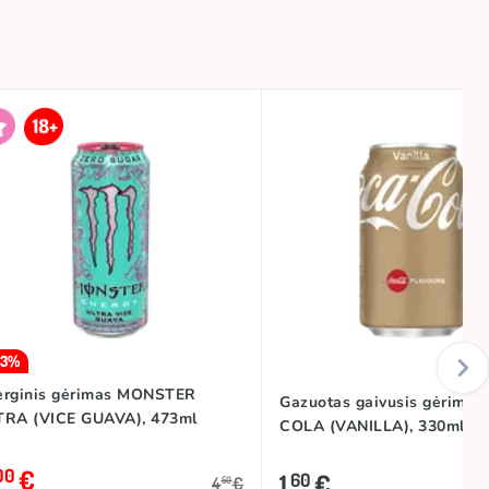
33%
erginis gėrimas MONSTER
Gazuotas gaivusis gėrima
TRA (VICE GUAVA), 473ml
COLA (VANILLA), 330ml
€
00
1
€
60
4
€
50