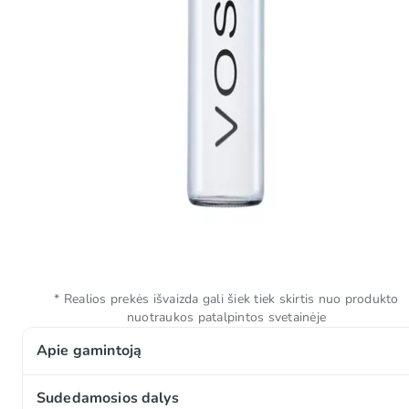
* Realios prekės išvaizda gali šiek tiek skirtis nuo produkto
nuotraukos patalpintos svetainėje
Apie gamintoją
VOSS – vanduo, kurio grynumas kalba pats už save. 💧
Sudedamosios dalys