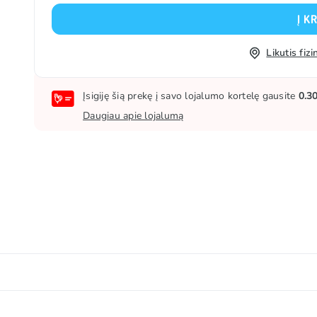
Į K
Likutis fi
Įsigiję šią prekę į savo lojalumo kortelę gausite
0.3
Daugiau apie lojalumą
✨ Kilęs iš Norvegijos, VOSS garsėja krištolo skaidrumo na