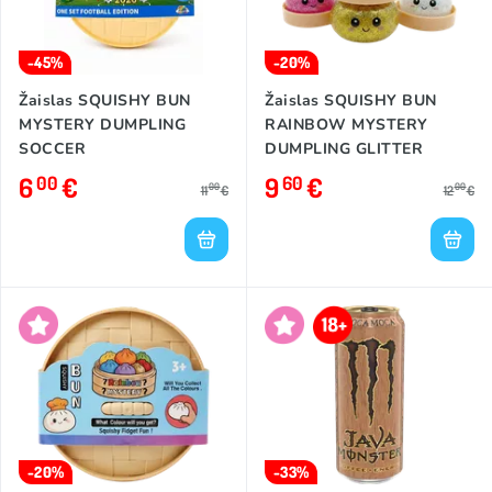
-45%
-20%
Žaislas SQUISHY BUN
Žaislas SQUISHY BUN
MYSTERY DUMPLING
RAINBOW MYSTERY
SOCCER
DUMPLING GLITTER
6
€
9
€
00
60
00
00
11
€
12
€
-20%
-33%