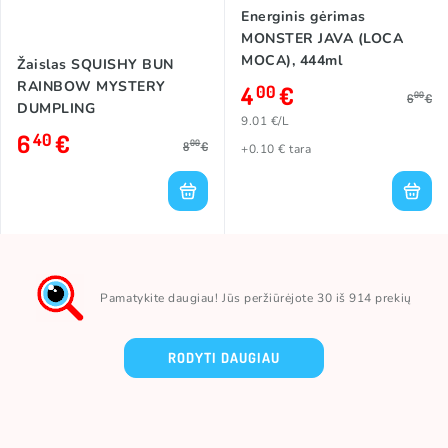
Energinis gėrimas
MONSTER JAVA (LOCA
MOCA), 444ml
Žaislas SQUISHY BUN
RAINBOW MYSTERY
4
€
00
00
6
€
DUMPLING
9.01 €/L
6
€
40
00
8
€
+0.10 € tara
Pamatykite daugiau! Jūs peržiūrėjote 30 iš 914 prekių
RODYTI DAUGIAU