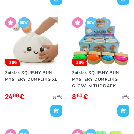
-20%
-20%
Žaislas SQUISHY BUN
Žaislas SQUISHY BUN
MYSTERY DUMPLING XL
MYSTERY DUMPLING
GLOW IN THE DARK
24
€
8
€
00
80
00
00
30
€
11
€