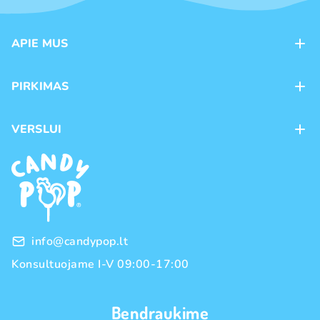
APIE MUS
Apie mus
PIRKIMAS
Kontaktai
Mokėjimo būdai
Parduotuvės
VERSLUI
Pristatymas
Karjera
Franšizė
Prekių grąžinimas ir keitimas
Naujienos
Didmeninė prekyba
Pirkimo taisyklės
Prekių ženklai
Privatumo politika
info@candypop.lt
Konsultuojame I-V 09:00-17:00
Bendraukime