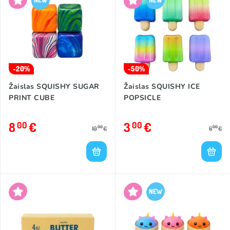
-20%
-50%
Žaislas SQUISHY SUGAR
Žaislas SQUISHY ICE
PRINT CUBE
POPSICLE
8
€
3
€
00
00
00
00
10
€
6
€