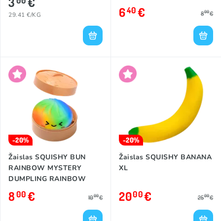
3
€
00
6
€
40
00
8
€
29.41 €/KG
-20%
-20%
Žaislas SQUISHY BUN
Žaislas SQUISHY BANANA
RAINBOW MYSTERY
XL
DUMPLING RAINBOW
8
€
20
€
00
00
00
00
10
€
25
€