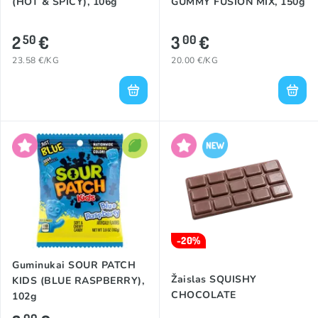
(HOT & SPICY), 106g
GUMMY FUSION MIX, 150g
2
€
3
€
50
00
23.58 €/KG
20.00 €/KG
-20%
Guminukai SOUR PATCH
Žaislas SQUISHY
KIDS (BLUE RASPBERRY),
CHOCOLATE
102g