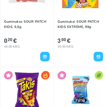
Guminukas SOUR PATCH
Guminukai SOUR PATCH
KIDS, 5,5g
KIDS EXTREME, 99g
0
€
3
€
20
00
40.00 €/KG
30.30 €/KG