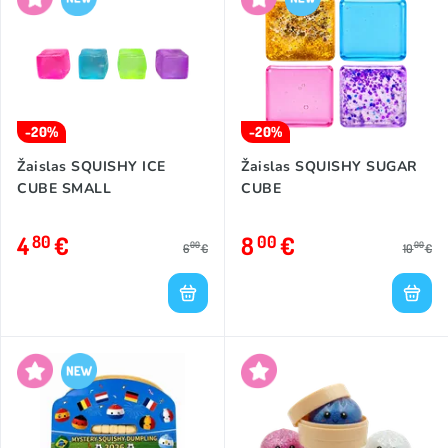
-20%
-20%
Žaislas SQUISHY ICE
Žaislas SQUISHY SUGAR
CUBE SMALL
CUBE
4
€
8
€
80
00
00
00
6
€
10
€