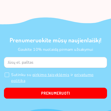
Prenumeruokite mūsų naujienlaiškį!
Gaukite 10% nuolaidą pirmam užsakymui
Sutinku su
pirkimo taisyklėmis
ir
privatumo
politika
PRENUMERUOTI