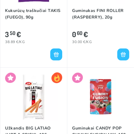
Kukurūzų traškučiai TAKIS
Guminukas FINI ROLLER
(FUEGO), 90g
(RASPBERRY), 20g
3
€
0
€
50
60
38.89 €/KG
30.00 €/KG
Užkandis BIG LATIAO
Guminukai CANDY POP