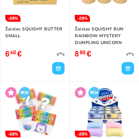
-20%
-20%
Žaislas SQUISHY BUTTER
Žaislas SQUISHY BUN
SMALL
RAINBOW MYSTERY
DUMPLING UNICORN
6
€
8
€
40
80
00
00
8
€
11
€
-50%
-20%