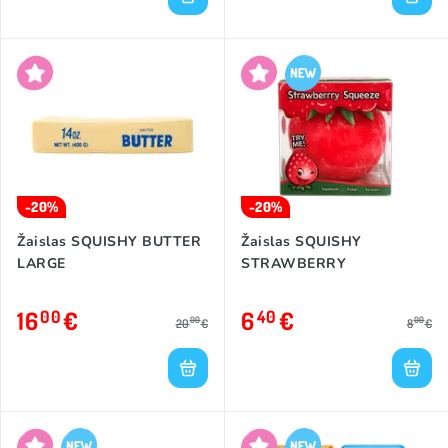
-20%
-20%
Žaislas SQUISHY BUTTER
Žaislas SQUISHY
LARGE
STRAWBERRY
16
€
6
€
00
40
00
00
20
€
8
€