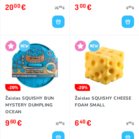
20
€
3
€
00
00
00
00
25
€
6
€
-20%
-20%
Žaislas SQUISHY BUN
Žaislas SQUISHY CHEESE
MYSTERY DUMPLING
FOAM SMALL
OCEAN
9
€
6
€
60
40
00
00
12
€
8
€