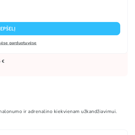
REPŠELĮ
zinėse parduotuvėse
5 €
 malonumo ir adrenalino kiekvienam užkandžiavimui.