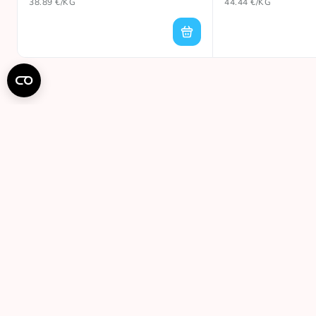
38.89 €/KG
44.44 €/KG
Pren
Gaukite 
Suti