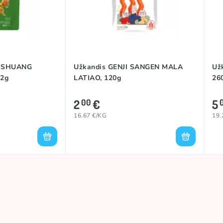
Kinija
TOP
LATIAO
C SHUANG
Užkandis GENJI SANGEN MALA
Už
52g
LATIAO, 120g
26
WEILONG
2
€
5
00
16.67 €/KG
19.