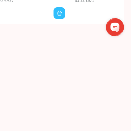
23 €/KG
44.44 €/KG
!
Bendraukime
UMERUOTI