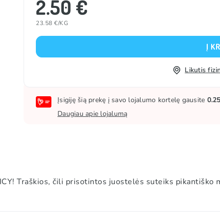
2.50 €
23.58 €/KG
Į K
Likutis fi
Įsigiję šią prekę į savo lojalumo kortelę gausite
0.2
Daugiau apie lojalumą
! Traškios, čili prisotintos juostelės suteiks pikantiško