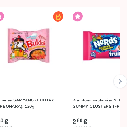
menas SAMYANG (BULDAK
Kramtomi saldainiai NERD
RBONARA), 130g
GUMMY CLUSTERS (FRUITS
€
2
€
50
00