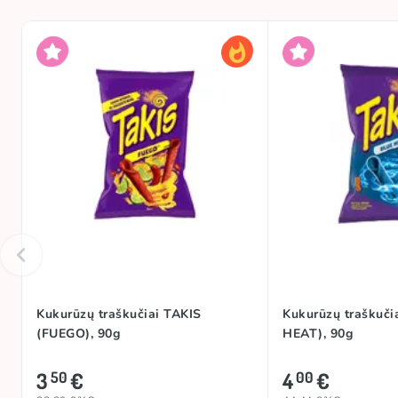
Kukurūzų traškučiai TAKIS
Kukurūzų traškuči
(FUEGO), 90g
HEAT), 90g
3
€
4
€
50
00