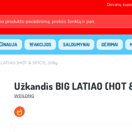
Dovanų kupo
💥NAUJA
🚨AKCIJOS
SALDUMYNAI
GĖRIMAI
 LATIAO (HOT & SPICY), 106g
Užkandis BIG LATIAO (HOT &
WEILONG