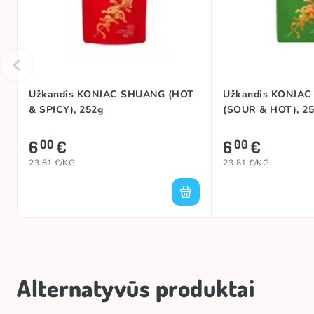
Kilmės šalis
TOP
#trend
Užkandis KONJAC SHUANG (HOT
Užkandis KONJA
& SPICY), 252g
(SOUR & HOT), 2
Prekės ženklas
6
€
6
€
00
00
23.81 €/KG
23.81 €/KG
Alternatyvūs produktai