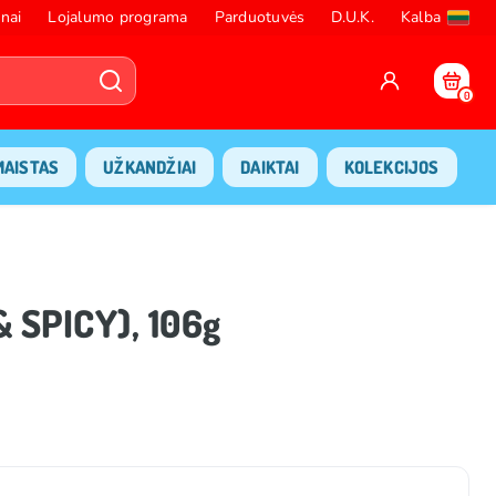
nai
Lojalumo programa
Parduotuvės
D.U.K.
Kalba
0
MAISTAS
UŽKANDŽIAI
DAIKTAI
KOLEKCIJOS
 SPICY), 106g