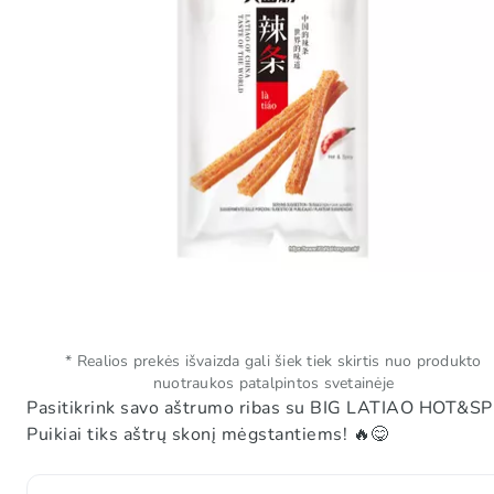
* Realios prekės išvaizda gali šiek tiek skirtis nuo produkto
nuotraukos patalpintos svetainėje
Pasitikrink savo aštrumo ribas su BIG LATIAO HOT&SPICY
Puikiai tiks aštrų skonį mėgstantiems! 🔥😋