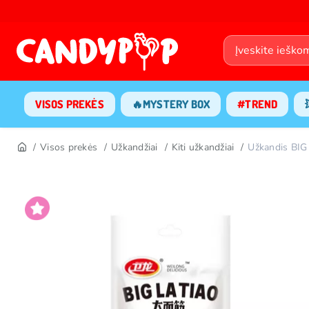
VISOS PREKĖS
🔥MYSTERY BOX
#TREND
Visos prekės
Užkandžiai
Kiti užkandžiai
Užkandis BIG