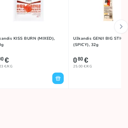
kandis KISS BURN (MIXED),
Užkandis GENJI BIG STICK
0g
(SPICY), 32g
€
0
€
00
80
23 €/KG
25.00 €/KG