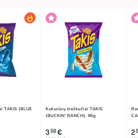
ai TAKIS (BLUE
Kukurūzų traškučiai TAKIS
Ra
(BUCKIN' RANCH), 90g
CA
3
€
2
50