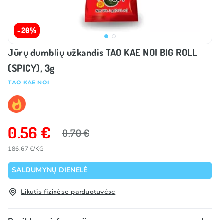
-20%
Jūrų dumblių užkandis TAO KAE NOI BIG ROLL
(SPICY), 3g
TAO KAE NOI
0.56 €
0.70 €
186.67 €/KG
SALDUMYNŲ DIENELĖ
Likutis fizinėse parduotuvėse