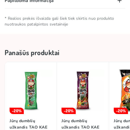
Papildoma informacija
Grynasis kiekis
0.003 KG
* Realios prekės išvaizda gali šiek tiek skirtis nuo produkto
nuotraukos patalpintos svetainėje
Laikymo sąlygos
Laikyti vėsioje ir sausoje vietoje.
Kolekcija
🌶️ Aštrioji kolekcija
Panašūs produktai
Kolekcija
🥢 Azijos kolekcija
Aštrumas
Aštru
Kolekcija
🍭 Saldumynų dienelė
Prekės ženklas
TAO KAE NOI
-20%
-20%
-20%
Jūrų dumblių
Jūrų dumblių
Jūrų du
užkandis TAO KAE
užkandis TAO KAE
užkand