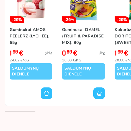
-20%
-20%
-20%
Guminukai AMOS
Guminukai DAMEL
Kukurūz
PEELERZ (LYCHEE),
(FRUIT & PARADISE
DORITO
65g
MIX), 80g
(SWEET 
80g
1
€
0
€
1
€
60
80
60
00
00
2
€
1
€
24.62 €/KG
10.00 €/KG
20.00 €/
SALDUMYNŲ
SALDUMYNŲ
SALD
DIENELĖ
DIENELĖ
DIENE