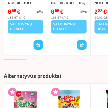
NOI BIG ROLL
NOI BIG ROLL (BBQ
NOI CR
(CLASSIC), 3g
SAUCE), 3g
YUM GO
0
€
0
€
2
€
56
56
88
70
70
0
€
0
€
186.67 €/KG
186.67 €/KG
90.00 €/
SALDUMYNŲ
SALDUMYNŲ
SALD
DIENELĖ
DIENELĖ
DIENE
Alternatyvūs produktai