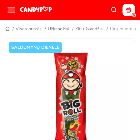
0
Visos prekės
Užkandžiai
Kiti užkandžiai
Jūrų dumblių 
SALDUMYNŲ DIENELĖ