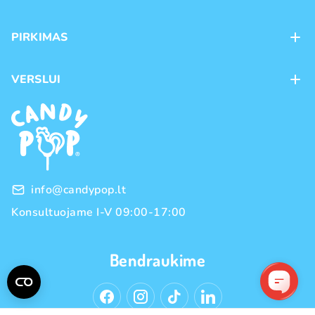
Apie mus
PIRKIMAS
Kontaktai
Mokėjimo būdai
Parduotuvės
VERSLUI
Pristatymas
Karjera
Franšizė
Prekių grąžinimas ir keitimas
Naujienos
Didmeninė prekyba
Pirkimo taisyklės
Prekių ženklai
Privatumo politika
info@candypop.lt
Konsultuojame I-V 09:00-17:00
Bendraukime