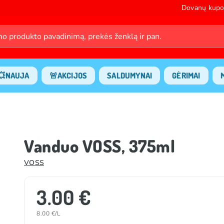
Dovanų kupo
💥NAUJA
🚨AKCIJOS
SALDUMYNAI
GĖRIMAI
Vanduo VOSS, 375ml
VOSS
3.00 €
8.00 €/L