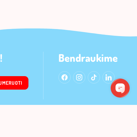
!
Bendraukime
UMERUOTI