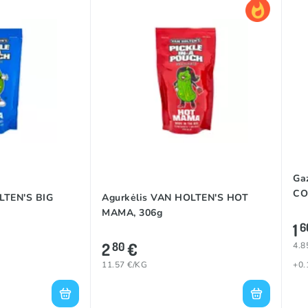
Ga
CO
LTEN'S BIG
Agurkėlis VAN HOLTEN'S HOT
MAMA, 306g
1
6
2
€
80
4.8
11.57 €/KG
+0.