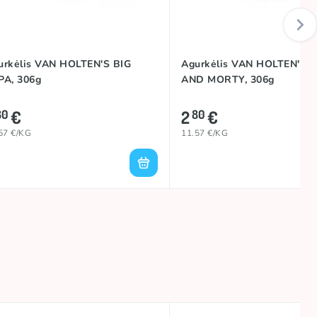
urkėlis VAN HOLTEN'S BIG
Agurkėlis VAN HOLTEN'S 
PA, 306g
AND MORTY, 306g
€
2
€
80
80
57 €/KG
11.57 €/KG