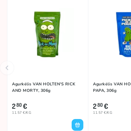
Agurkėlis VAN HOLTEN'S RICK
Agurkėlis VAN HO
AND MORTY, 306g
PAPA, 306g
2
€
2
€
80
80
11.57 €/KG
11.57 €/KG