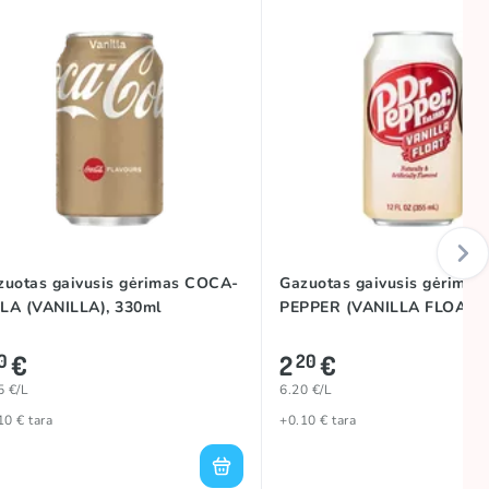
zuotas gaivusis gėrimas COCA-
Gazuotas gaivusis gėrimas
LA (VANILLA), 330ml
PEPPER (VANILLA FLOAT),
€
2
€
0
20
5 €/L
6.20 €/L
10 € tara
+0.10 € tara