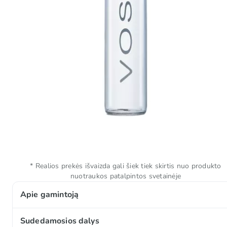
* Realios prekės išvaizda gali šiek tiek skirtis nuo produkto
nuotraukos patalpintos svetainėje
Apie gamintoją
VOSS – vanduo, kurio grynumas kalba pats už save. 💧
Sudedamosios dalys