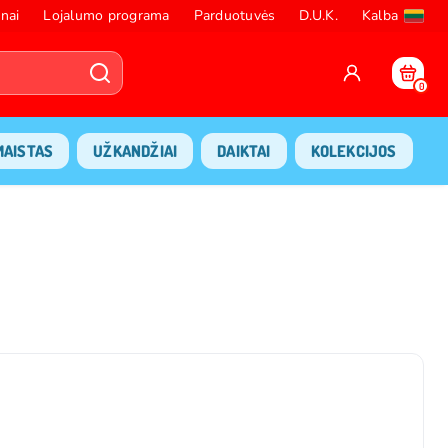
nai
Lojalumo programa
Parduotuvės
D.U.K.
Kalba
0
MAISTAS
UŽKANDŽIAI
DAIKTAI
KOLEKCIJOS