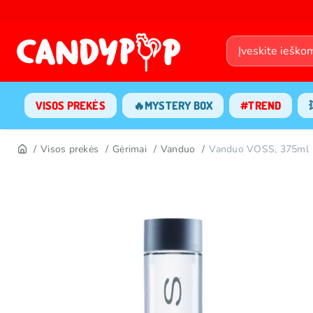
VISOS PREKĖS
🔥MYSTERY BOX
#TREND
Visos prekės
Gėrimai
Vanduo
Vanduo VOSS, 375ml