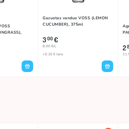
Gazuotas vanduo VOSS (LEMON
CUCUMBER), 375ml
 VOSS
Ag
ONGRASS),
PA
3
€
00
2
8.00 €/L
+0.10 € tara
11.