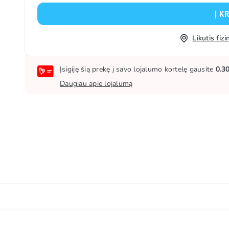
Į K
Likutis fi
Įsigiję šią prekę į savo lojalumo kortelę gausite
0.3
Daugiau apie lojalumą
✨ Kilęs iš Norvegijos, VOSS garsėja krištolo skaidrumo na