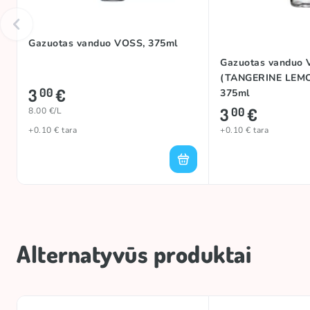
Gazuotas vanduo VOSS, 375ml
Gazuotas vanduo
(TANGERINE LEM
3
€
00
375ml
3
€
00
8.00 €/L
+0.10 € tara
+0.10 € tara
Alternatyvūs produktai