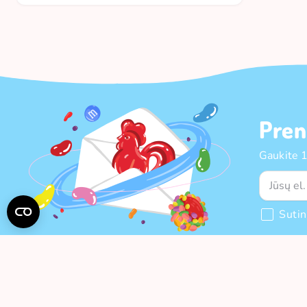
Pren
Gaukite 
Suti
APIE MUS
PIRKIMAS