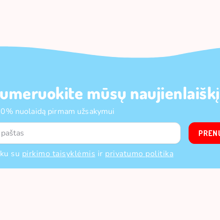
umeruokite mūsų naujienlaiškį
10% nuolaidą pirmam užsakymui
PREN
nku su
pirkimo taisyklėmis
ir
privatumo politika
VERSLUI