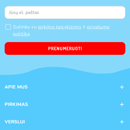
Sutinku su
pirkimo taisyklėmis
ir
privatumo
politika
PRENUMERUOTI
APIE MUS
Apie mus
PIRKIMAS
Kontaktai
Mokėjimo būdai
Parduotuvės
VERSLUI
Pristatymas
Karjera