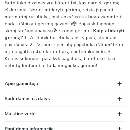
Buteliuko dizainas yra būtent tai, kas daro šį gėrimą
išskirtiniu. Norint atidaryti gėrimą, reikia įspausti
marmurinį rutuliuką, mat anksčiau tai buvo vienintelis
būdas išlaikyti gėrimą gazuotu😳 Pajausk Japonijos
skonį su šiuo ananasų🍍 skonio gėrimu!
Kaip atidaryti
gėrimą?
1. Atidaryk buteliuką ant lygaus, stabilaus
paviršiaus. 2. Išstumk specialų pagaliuką iš kamštelio
ir jo pagalba įstumk rutuliuką į buteliuko vidų. 3.
Kelias sekundes palaikyk pagaliuką buteliuke (kad
nebūtų fontano), o tada mėgaukis gėrimu!
Apie gamintoją
Hata Kosen Ramune gėrimai - tai populiarūs japoniški
Sudedamosios dalys
gazuoti gaivieji gėrimai, garsėjantys išskirtiniais
marmuriniais buteliukais ir gaiviu skoniu. Ramune yra
Gazuotas vanduo, gliukozės sirupas, rūgštingumą
Maistinė vertė
tradicinis japoniškas gazuotas gėrimas, kuriuo
reguliuojanti medžiaga (E330), cukrus, kvapioji
mėgaujamasi nuo XIX a. pabaigos.
medžiaga (ananasų), dažiklis (E102*).
*Gali neigiamai
100g/ml:
Papildoma informacija