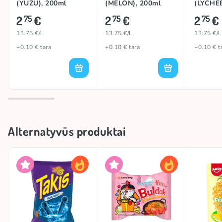
(YUZU), 200ml
(MELON), 200ml
(LYCHEE
Rinkis iš daugybės gaivių skonių!
2
€
2
€
2
€
75
75
75
13.75 €/L
13.75 €/L
13.75 €/L
+0.10 € tara
+0.10 € tara
+0.10 € t
Alternatyvūs produktai