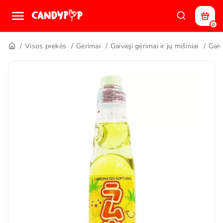
0
Visos prekės
Gėrimai
Gaivieji gėrimai ir jų mišiniai
Gaiv