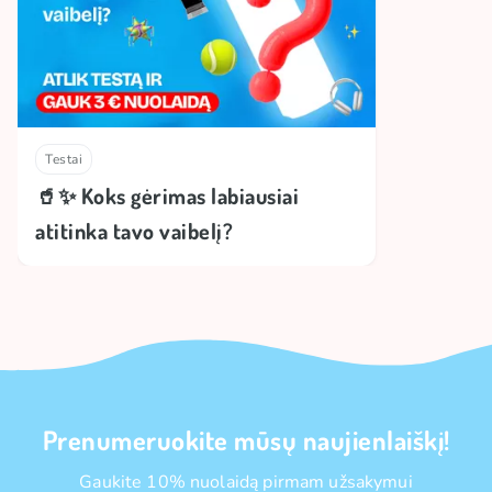
Testai
🥤✨ Koks gėrimas labiausiai
atitinka tavo vaibelį?
Prenumeruokite mūsų naujienlaiškį!
Gaukite 10% nuolaidą pirmam užsakymui