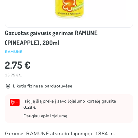
Gazuotas gaivusis gėrimas RAMUNE
(PINEAPPLE), 200ml
RAMUNE
2.75 €
13.75 €/L
Likutis fizinėse parduotuvėse
Įsigiję šią prekę į savo lojalumo kortelę gausite
0.28 €
Daugiau apie lojalumą
Gėrimas RAMUNE atsirado Japonijoje 1884 m.