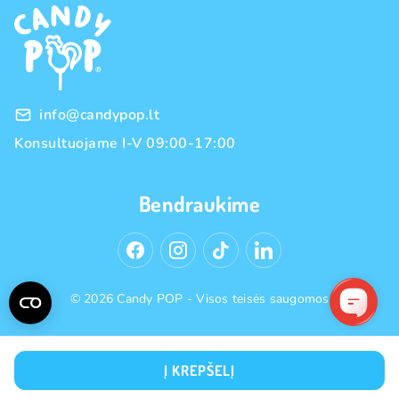
Franšizė
Prekių grąžinimas ir keitimas
Naujienos
Didmeninė prekyba
Pirkimo taisyklės
Prekių ženklai
Privatumo politika
info@candypop.lt
Konsultuojame I-V 09:00-17:00
Bendraukime
© 2026 Candy POP - Visos teisės saugomos
Į KREPŠELĮ