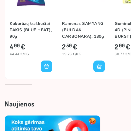
Kukurūzų traškučiai
Ramenas SAMYANG
Guminu
TAKIS (BLUE HEAT),
(BULDAK
4D (PI
90g
CARBONARA), 130g
BURST)
4
€
2
€
2
€
00
50
00
44.44 €/KG
19.23 €/KG
30.77 €/
Naujienos