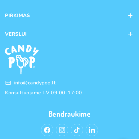
Apie mus
PIRKIMAS
Kontaktai
Mokėjimo būdai
Parduotuvės
VERSLUI
Pristatymas
Karjera
Franšizė
Prekių grąžinimas ir keitimas
Naujienos
Didmeninė prekyba
Pirkimo taisyklės
Prekių ženklai
Privatumo politika
info@candypop.lt
Konsultuojame I-V 09:00-17:00
Bendraukime