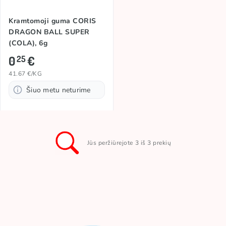
Kramtomoji guma CORIS
DRAGON BALL SUPER
(COLA), 6g
0
€
25
41.67 €/KG
Šiuo metu neturime
Jūs peržiūrejote 3 iš 3 prekių