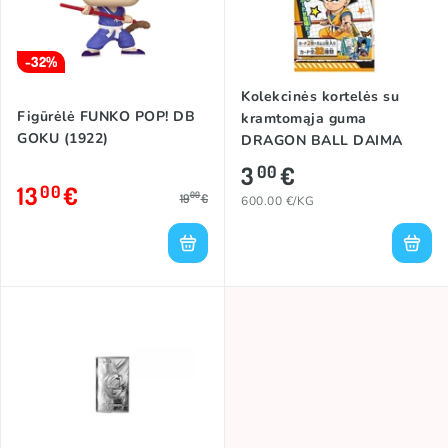
-32%
Kolekcinės kortelės su
Figūrėlė FUNKO POP! DB
kramtomąja guma
GOKU (1922)
DRAGON BALL DAIMA
CLEAR
3
€
00
13
€
00
00
19
€
600.00 €/KG