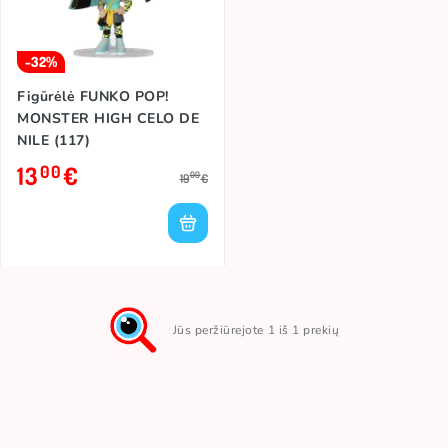
-32%
Figūrėlė FUNKO POP!
MONSTER HIGH CELO DE
NILE (117)
13
€
00
00
19
€
Jūs peržiūrejote 1 iš 1 prekių