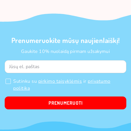
Prenumeruokite mūsų naujienlaiškį!
Gaukite 10% nuolaidą pirmam užsakymui
Sutinku su
pirkimo taisyklėmis
ir
privatumo
politika
PRENUMERUOTI