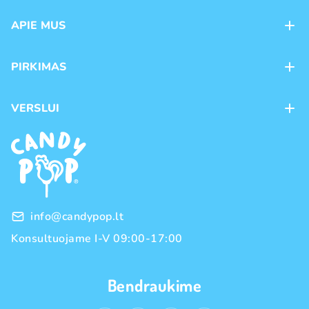
APIE MUS
Apie mus
PIRKIMAS
Kontaktai
Mokėjimo būdai
Parduotuvės
VERSLUI
Pristatymas
Karjera
Franšizė
Prekių grąžinimas ir keitimas
Naujienos
Didmeninė prekyba
Pirkimo taisyklės
Prekių ženklai
Privatumo politika
info@candypop.lt
Konsultuojame I-V 09:00-17:00
Bendraukime