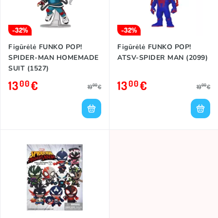
-32%
-32%
Figūrėlė FUNKO POP!
Figūrėlė FUNKO POP!
SPIDER-MAN HOMEMADE
ATSV-SPIDER MAN (2099)
SUIT (1527)
13
€
13
€
00
00
00
00
19
€
19
€