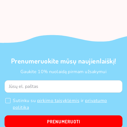
Prenumeruokite mūsų naujienlaiškį!
Gaukite 10% nuolaidą pirmam užsakymui
Sutinku su
pirkimo taisyklėmis
ir
privatumo
politika
PRENUMERUOTI