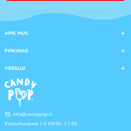
APIE MUS
Apie mus
PIRKIMAS
Kontaktai
Mokėjimo būdai
Parduotuvės
VERSLUI
Pristatymas
Karjera
Franšizė
Prekių grąžinimas ir keitimas
Naujienos
Didmeninė prekyba
Pirkimo taisyklės
Prekių ženklai
Privatumo politika
info@candypop.lt
Konsultuojame I-V 09:00-17:00