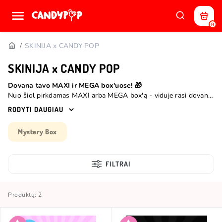
0
SKINIJA x CANDY POP
SKINIJA x CANDY POP
Dovana tavo MAXI ir MEGA box'uose! 🎁
Nuo šiol pirkdamas MAXI arba MEGA box'ą - viduje rasi dovanų:
SKINIJA X Candy POP kojines.🧦 Pasipuošk vasarai kaip pridera.
RODYTI DAUGIAU
☀️
Mystery Box
FILTRAI
Produktų: 2