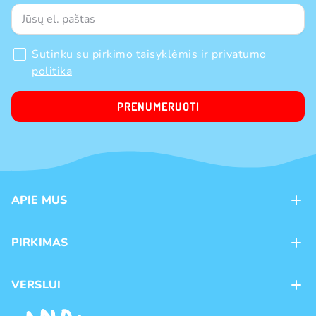
Sutinku su
pirkimo taisyklėmis
ir
privatumo
politika
PRENUMERUOTI
APIE MUS
Apie mus
PIRKIMAS
Kontaktai
Mokėjimo būdai
Parduotuvės
VERSLUI
Pristatymas
Karjera
Franšizė
Prekių grąžinimas ir keitimas