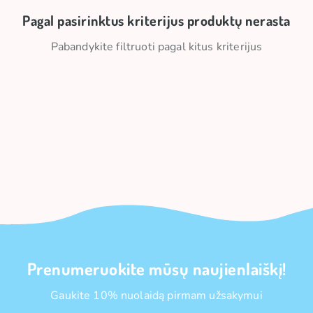
Pagal pasirinktus kriterijus produktų nerasta
Pabandykite filtruoti pagal kitus kriterijus
Prenumeruokite mūsų naujienlaiškį!
Gaukite 10% nuolaidą pirmam užsakymui