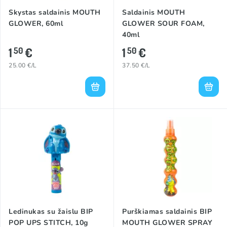
Skystas saldainis MOUTH
Saldainis MOUTH
GLOWER, 60ml
GLOWER SOUR FOAM,
40ml
1
€
1
€
50
50
25.00 €/L
37.50 €/L
Ledinukas su žaislu BIP
Purškiamas saldainis BIP
POP UPS STITCH, 10g
MOUTH GLOWER SPRAY