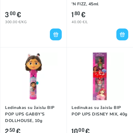
'N FIZZ, 45ml
3
€
1
€
00
80
300.00 €/KG
40.00 €/L
Ledinukas su žaislu BIP
Ledinukas su žaislu BIP
POP UPS GABBY'S
POP UPS DISNEY MIX, 40g
DOLLHOUSE, 10g
2
€
10
€
50
00