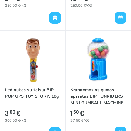
250.00 €/KG
250.00 €/KG
Ledinukas su žaislu BIP
Kramtomosios gumos
POP UPS TOY STORY, 10g
aparatas BIP FUNRIDERS
MINI GUMBALL MACHINE,
40g
3
€
1
€
00
50
300.00 €/KG
37.50 €/KG