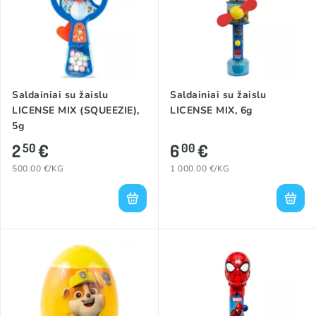
Saldainiai su žaislu
Saldainiai su žaislu
LICENSE MIX (SQUEEZIE),
LICENSE MIX, 6g
5g
2
€
6
€
50
00
500.00 €/KG
1 000.00 €/KG