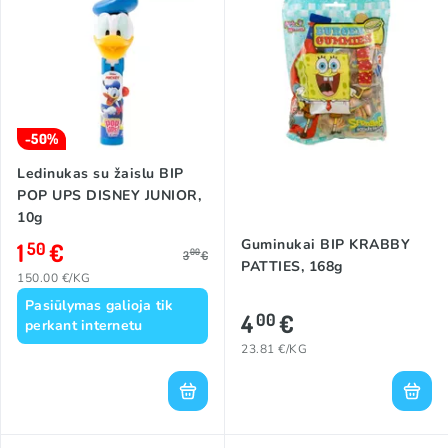
ir linksmą užsiėmimą, su savo mėgstamo animacinio filmuko
personažais!
-50%
Ledinukas su žaislu BIP
POP UPS DISNEY JUNIOR,
10g
Guminukai BIP KRABBY
1
€
50
00
3
€
PATTIES, 168g
150.00 €/KG
Pasiūlymas galioja tik
4
€
00
perkant internetu
23.81 €/KG