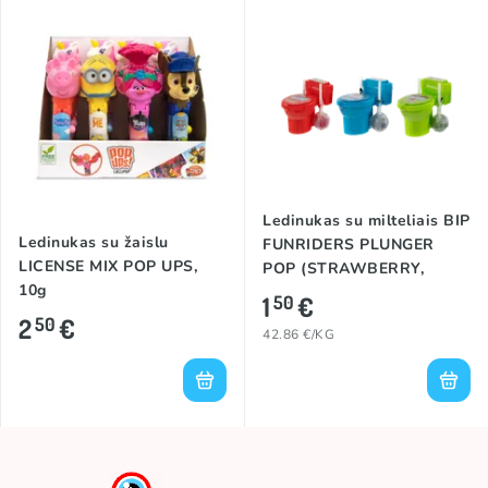
Ledinukas su milteliais BIP
Ledinukas su žaislu
FUNRIDERS PLUNGER
LICENSE MIX POP UPS,
POP (STRAWBERRY,
10g
APPLE, BLUE RAZZ), 35g
1
€
50
2
€
50
42.86 €/KG