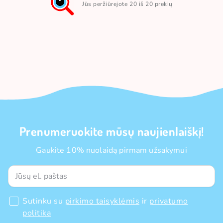
Jūs peržiūrejote 20 iš 20 prekių
Prenumeruokite mūsų naujienlaiškį!
Gaukite 10% nuolaidą pirmam užsakymui
Sutinku su
pirkimo taisyklėmis
ir
privatumo
politika