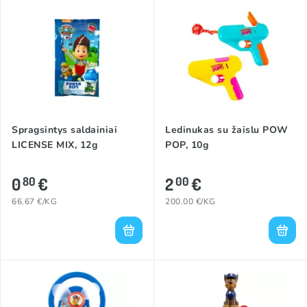
Spragsintys saldainiai
Ledinukas su žaislu POW
LICENSE MIX, 12g
POP, 10g
0
€
2
€
80
00
66.67 €/KG
200.00 €/KG