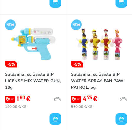
-5%
-5%
Saldainiai su žaislu BIP
Saldainiai su žaislu BIP
LICENSE MIX WATER GUN,
WATER SPRAY FAN PAW
10g
PATROL, 5g
1
€
4
€
90
75
00
00
2
€
5
€
190.00 €/KG
950.00 €/KG