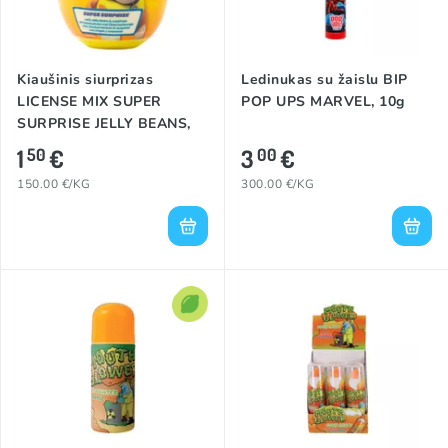
Kiaušinis siurprizas
Ledinukas su žaislu BIP
LICENSE MIX SUPER
POP UPS MARVEL, 10g
SURPRISE JELLY BEANS,
10g
1
€
3
€
50
00
150.00 €/KG
300.00 €/KG