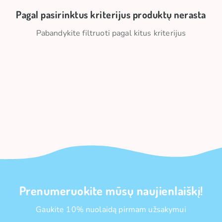
Pagal pasirinktus kriterijus produktų nerasta
Pabandykite filtruoti pagal kitus kriterijus
Prenumeruokite mūsų naujienlaiškį!
Gaukite 10% nuolaidą pirmam užsakymui