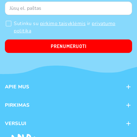
Sutinku su
pirkimo taisyklėmis
ir
privatumo
politika
PRENUMERUOTI
APIE MUS
Apie mus
PIRKIMAS
Kontaktai
Mokėjimo būdai
Parduotuvės
VERSLUI
Pristatymas
Karjera
Franšizė
Prekių grąžinimas ir keitimas