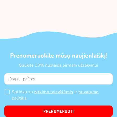
Prenumeruokite mūsų naujienlaiškį!
Gaukite 10% nuolaidą pirmam užsakymui
Sutinku su
pirkimo taisyklėmis
ir
privatumo
politika
PRENUMERUOTI