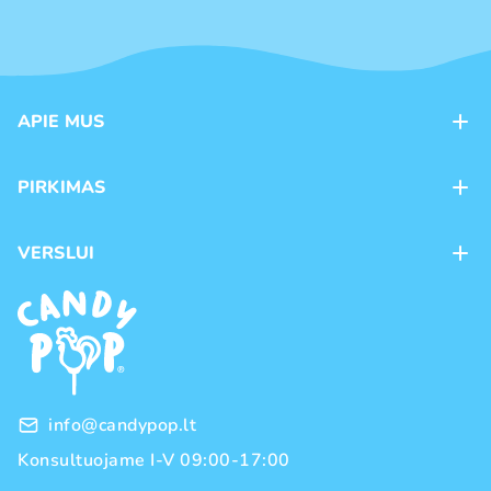
APIE MUS
Apie mus
PIRKIMAS
Kontaktai
Mokėjimo būdai
Parduotuvės
VERSLUI
Pristatymas
Karjera
Franšizė
Prekių grąžinimas ir keitimas
Naujienos
Didmeninė prekyba
Pirkimo taisyklės
Prekių ženklai
Privatumo politika
info@candypop.lt
Konsultuojame I-V 09:00-17:00