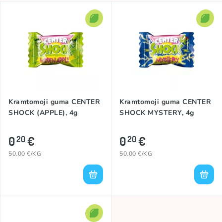
kainuoja tikrai nedaug. Tai jei ieškai kuo papildyt krepšelį, kad
išnaudotum dovanų kuponą arba artėja draugo, pažįstamo ar
brolio/sesės gimtadienis, stverk Center Shock gumas.
Kramtomoji guma CENTER
Kramtomoji guma CENTER
SHOCK (APPLE), 4g
SHOCK MYSTERY, 4g
0
€
0
€
20
20
50.00 €/KG
50.00 €/KG