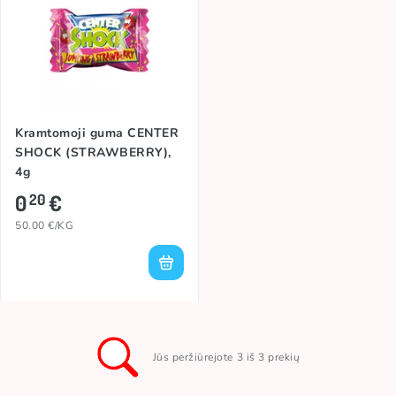
Kramtomoji guma CENTER
SHOCK (STRAWBERRY),
4g
0
€
20
50.00 €/KG
Jūs peržiūrejote 3 iš 3 prekių