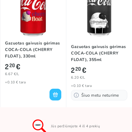
Gazuotas gaivusis gėrimas
Gazuotas gaivusis gėrimas
COCA-COLA (CHERRY
COCA-COLA (CHERRY
FLOAT), 330ml
FLOAT), 355ml
2
€
20
2
€
20
6.67 €/L
6.20 €/L
+0.10 € tara
+0.10 € tara
Šiuo metu neturime
Jūs peržiūrejote 4 iš 4 prekių