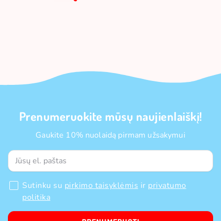
Prenumeruokite mūsų naujienlaiškį!
Gaukite 10% nuolaidą pirmam užsakymui
Sutinku su
pirkimo taisyklėmis
ir
privatumo
politika