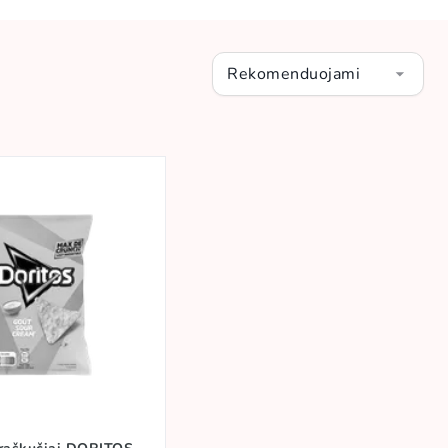
ūdnai pagarsėjusį reklamos konkursą "Crash the Super Bowl", kai
prekės ženklo ryšį su auditorija.
uo riboto tiražo dizainerių maišelių iki traškučių įkvėptų mados
Rekomenduojami
ipareigojimas užtikrinti ryškų skonį, naujovišką rinkodarą ir