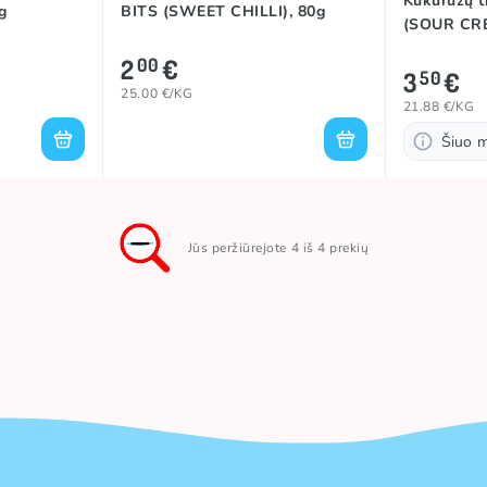
Kukurūzų 
g
BITS (SWEET CHILLI), 80g
(SOUR CRE
2
€
00
3
€
50
25.00 €/KG
21.88 €/KG
Šiuo 
Jūs peržiūrejote 4 iš 4 prekių