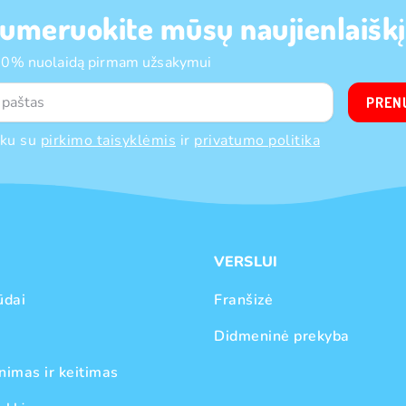
umeruokite mūsų naujienlaiškį
10% nuolaidą pirmam užsakymui
PREN
nku su
pirkimo taisyklėmis
ir
privatumo politika
VERSLUI
ūdai
Franšizė
Didmeninė prekyba
nimas ir keitimas