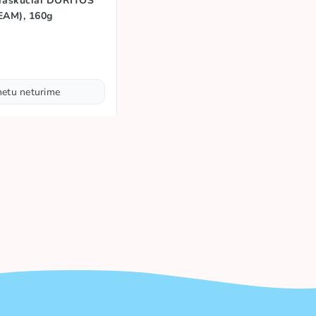
traškučiai DORITOS
AM), 160g
metu neturime