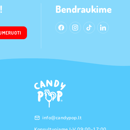
!
Bendraukime
UMERUOTI
info@candypop.lt
Konsultuojame I-V 09:00-17:00