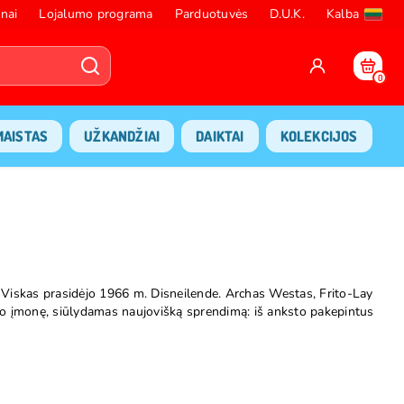
nai
Lojalumo programa
Parduotuvės
D.U.K.
Kalba
0
MAISTAS
UŽKANDŽIAI
DAIKTAI
KOLEKCIJOS
niai. Viskas prasidėjo 1966 m. Disneilende. Archas Westas, Frito-Lay
 savo įmonę, siūlydamas naujovišką sprendimą: iš anksto pakepintus
vėrė kelią daugybei skonio naujovių - nuo ugningo Nacho Cheese
 kaip Spicy Sweet Chili ir Flamin' Hot Limon bei mažaisiais Bits
uditoriją "griauti skonį" ir mėgautis unikalia patirtimi. Ši žinia