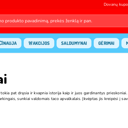
Dovanų kupo
💥NAUJA
🚨AKCIJOS
SALDUMYNAI
GĖRIMAI
ai
rti tokia pat drąsia ir kvapnia istorija kaip ir juos gardinantys priesko
arkingais, sunkiai valdomais taco apvalkalais. Įkvėptas jis kreipėsi į
ndinis prekės ženklas.
džio "sandėliukas" ir buvo skirtas universaliam užkandžiui. Sėkmė at
ksperimentų sinonimu ir peržengė vaizduotės ribas su tokiais skoniais
antis drąsios saviraiškos idėja, skatinantis jauną, nuotykių mėgstančią a