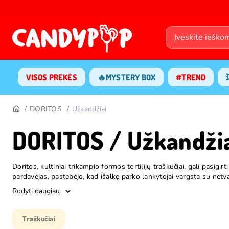
VISOS PREKĖS
🔥MYSTERY BOX
#TREND
DORITOS
Užkandžiai
DORITOS / Užkandži
Doritos, kultiniai trikampio formos tortilijų traškučiai, gali pasigi
pardavėjas, pastebėjo, kad išalkę parko lankytojai vargsta su netv
tortilijų traškučius, pagardintus aštriu mišiniu. Taip gimė šis lege
Rodyti daugiau
Originalaus skonio Dispensa pavadinimas kilo iš ispanų kalbos žo
1974 m. iki šalto Cool Ranch 1982 m. Doritos tapo drąsių skonio e
linijos traškučiais, kuriems tiesiog neįmanoma atsispirti.
Traškučiai
Tačiau Doritos - tai ne tik skonis. Tai prekės ženklas, sukurtas remi