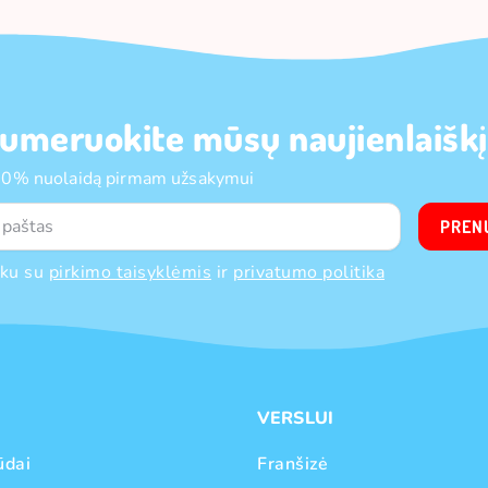
umeruokite mūsų naujienlaiškį
10% nuolaidą pirmam užsakymui
PREN
nku su
pirkimo taisyklėmis
ir
privatumo politika
VERSLUI
ūdai
Franšizė