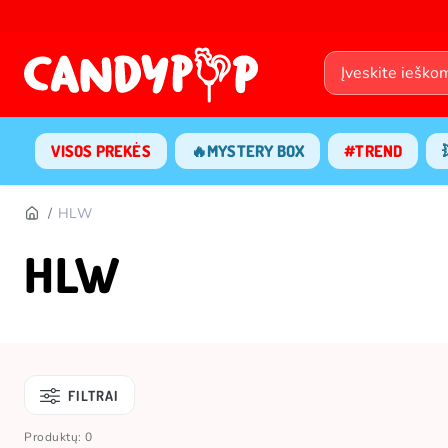
VISOS PREKĖS
🔥MYSTERY BOX
#TREND
HLW
HLW
FILTRAI
Produktų: 0