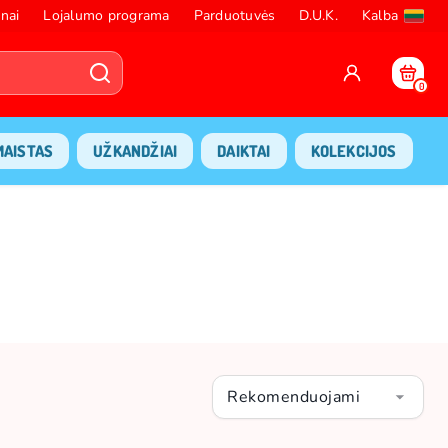
nai
Lojalumo programa
Parduotuvės
D.U.K.
Kalba
0
MAISTAS
UŽKANDŽIAI
DAIKTAI
KOLEKCIJOS
Rekomenduojami