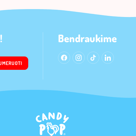
!
Bendraukime
UMERUOTI