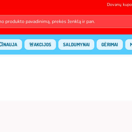
Dovanų kupo
💥NAUJA
🚨AKCIJOS
SALDUMYNAI
GĖRIMAI