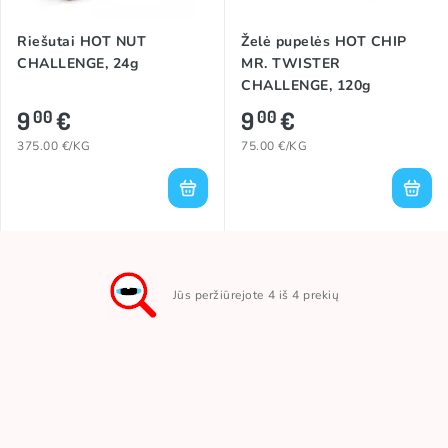
Riešutai HOT NUT
Želė pupelės HOT CHIP
CHALLENGE, 24g
MR. TWISTER
CHALLENGE, 120g
9
€
9
€
00
00
375.00 €/KG
75.00 €/KG
Jūs peržiūrejote 4 iš 4 prekių