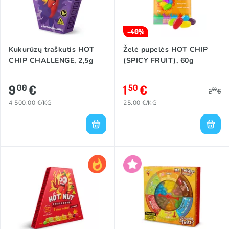
-40%
Kukurūzų traškutis HOT
Želė pupelės HOT CHIP
CHIP CHALLENGE, 2,5g
(SPICY FRUIT), 60g
9
€
1
€
00
50
50
2
€
4 500.00 €/KG
25.00 €/KG