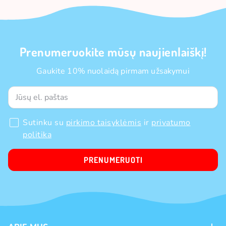
Prenumeruokite mūsų naujienlaiškį!
Gaukite 10% nuolaidą pirmam užsakymui
Sutinku su
pirkimo taisyklėmis
ir
privatumo
politika
PRENUMERUOTI