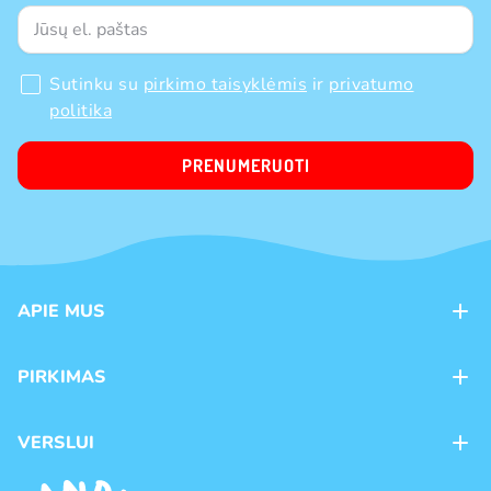
Sutinku su
pirkimo taisyklėmis
ir
privatumo
politika
PRENUMERUOTI
APIE MUS
Apie mus
PIRKIMAS
Kontaktai
Mokėjimo būdai
Parduotuvės
VERSLUI
Pristatymas
Karjera
Franšizė
Prekių grąžinimas ir keitimas