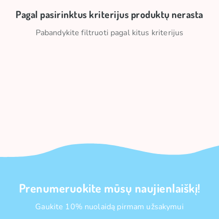
Pagal pasirinktus kriterijus produktų nerasta
Pabandykite filtruoti pagal kitus kriterijus
Prenumeruokite mūsų naujienlaiškį!
Gaukite 10% nuolaidą pirmam užsakymui