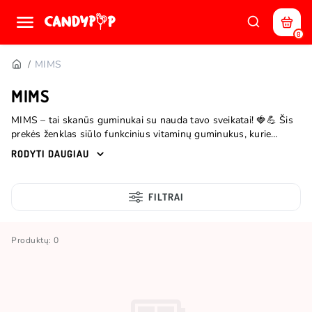
0
MIMS
MIMS
MIMS – tai skanūs guminukai su nauda tavo sveikatai! 🍓💪 Šis
prekės ženklas siūlo funkcinius vitaminų guminukus, kurie
džiugina ne tik skoniu, bet ir naudingu poveikiu organizmui.
RODYTI DAUGIAU
Kiekvienas variantas sukurtas su aiškia paskirtimi – imunitetui,
grožiui ar vaikų vystymuisi. Pamiršk nuobodžias tabletes –
MIMS leidžia pasirūpinti savimi skaniai ir lengvai. Tinka tiek
FILTRAI
suaugusiems, tiek vaikams – tai smagus būdas papildyti
kasdienę rutiną svarbiausiais vitaminais.
Produktų: 0