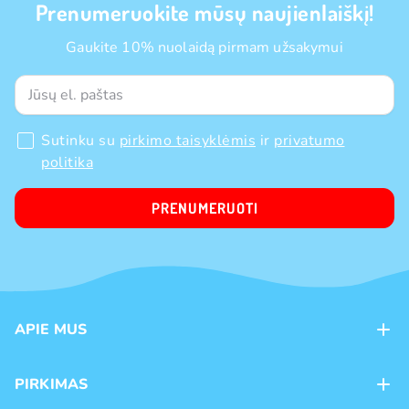
Prenumeruokite mūsų naujienlaiškį!
Gaukite 10% nuolaidą pirmam užsakymui
Sutinku su
pirkimo taisyklėmis
ir
privatumo
politika
PRENUMERUOTI
APIE MUS
Apie mus
PIRKIMAS
Kontaktai