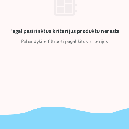
pakuote, todėl jas privalo turėti kiekvienas Nintendo gerbėjas.
Jos puikiai tinka žaidėjams, kolekcininkams ir visiems, kurie nori
kasdienybę praturtinti retro žavesiu.
Pagal pasirinktus kriterijus produktų nerasta
Pabandykite filtruoti pagal kitus kriterijus