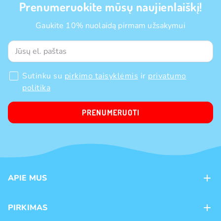
Prenumeruokite mūsų naujienlaiškį!
Gaukite 10% nuolaidą pirmam užsakymui
Sutinku su
pirkimo taisyklėmis
ir
privatumo
politika
PRENUMERUOTI
APIE MUS
Apie mus
PIRKIMAS
Kontaktai