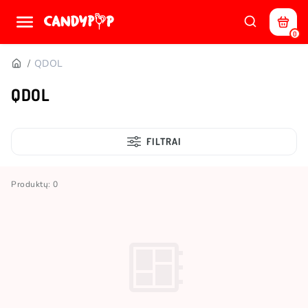
0
QDOL
QDOL
FILTRAI
Produktų: 0