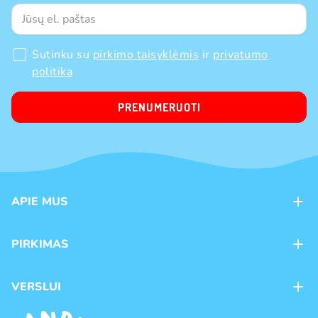
Sutinku su
pirkimo taisyklėmis
ir
privatumo
politika
PRENUMERUOTI
APIE MUS
Apie mus
PIRKIMAS
Kontaktai
Mokėjimo būdai
Parduotuvės
VERSLUI
Pristatymas
Karjera
Franšizė
Prekių grąžinimas ir keitimas