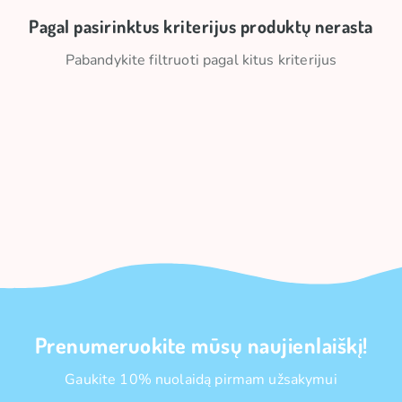
Pagal pasirinktus kriterijus produktų nerasta
Pabandykite filtruoti pagal kitus kriterijus
Prenumeruokite mūsų naujienlaiškį!
Gaukite 10% nuolaidą pirmam užsakymui