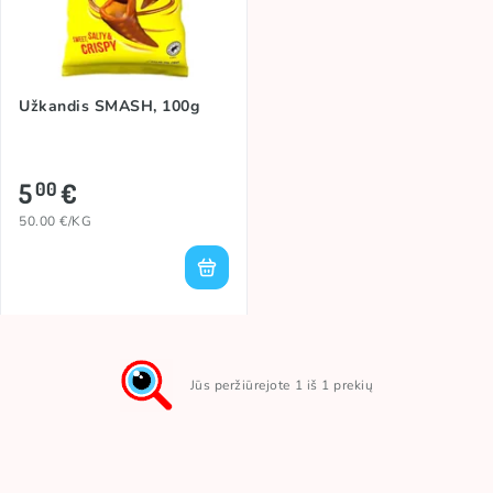
Užkandis SMASH, 100g
5
€
00
50.00 €/KG
Jūs peržiūrejote 1 iš 1 prekių