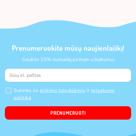
Prenumeruokite mūsų naujienlaiškį!
Gaukite 10% nuolaidą pirmam užsakymui
Sutinku su
pirkimo taisyklėmis
ir
privatumo
politika
PRENUMERUOTI