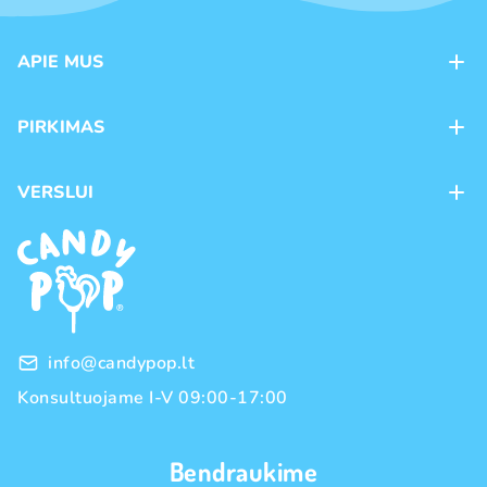
APIE MUS
Apie mus
PIRKIMAS
Kontaktai
Mokėjimo būdai
Parduotuvės
VERSLUI
Pristatymas
Karjera
Franšizė
Prekių grąžinimas ir keitimas
Naujienos
Didmeninė prekyba
Pirkimo taisyklės
Prekių ženklai
Privatumo politika
info@candypop.lt
Konsultuojame I-V 09:00-17:00
Bendraukime