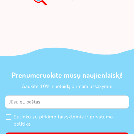
Prenumeruokite mūsų naujienlaiškį!
Gaukite 10% nuolaidą pirmam užsakymui
Sutinku su
pirkimo taisyklėmis
ir
privatumo
politika