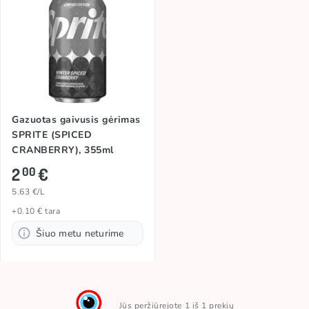
Gazuotas gaivusis gėrimas
SPRITE (SPICED
CRANBERRY), 355ml
2
€
00
5.63 €/L
+0.10 € tara
Šiuo metu neturime
Jūs peržiūrejote 1 iš 1 prekių