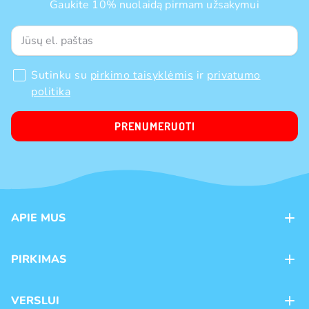
Gaukite 10% nuolaidą pirmam užsakymui
Sutinku su
pirkimo taisyklėmis
ir
privatumo
politika
PRENUMERUOTI
APIE MUS
Apie mus
PIRKIMAS
Kontaktai
Mokėjimo būdai
Parduotuvės
VERSLUI
Pristatymas