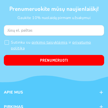
Prenumeruokite mūsų naujienlaiškį!
Gaukite 10% nuolaidą pirmam užsakymui
Sutinku su
pirkimo taisyklėmis
ir
privatumo
politika
PRENUMERUOTI
APIE MUS
Apie mus
PIRKIMAS