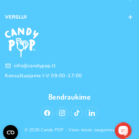
Kontaktai
Mokėjimo būdai
Parduotuvės
VERSLUI
Pristatymas
Karjera
Franšizė
Prekių grąžinimas ir keitimas
Naujienos
Didmeninė prekyba
Pirkimo taisyklės
Prekių ženklai
Privatumo politika
info@candypop.lt
Konsultuojame I-V 09:00-17:00
Bendraukime
© 2026 Candy POP - Visos teisės saugomos