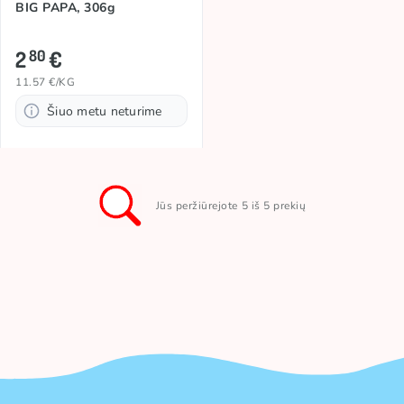
BIG PAPA, 306g
2
€
80
11.57 €/KG
Šiuo metu neturime
Jūs peržiūrejote 5 iš 5 prekių