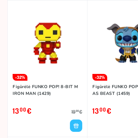
-32%
-32%
Figūrėlė FUNKO POP! 8-BIT M
Figūrėlė FUNKO POP
IRON MAN (1429)
AS BEAST (1459)
13
€
13
€
00
00
19
€
00