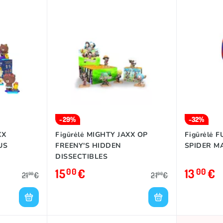
-29%
-32%
XX
Figūrėlė MIGHTY JAXX OP
Figūrėlė 
US
FREENY'S HIDDEN
SPIDER MA
DISSECTIBLES
15
€
13
€
00
00
21
€
21
€
00
00