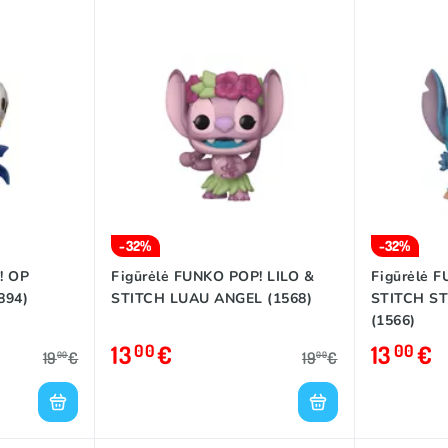
-32%
-32%
! OP
Figūrėlė FUNKO POP! LILO &
Figūrėlė 
894)
STITCH LUAU ANGEL (1568)
STITCH ST
(1566)
13
€
13
€
00
00
19
€
19
€
00
00