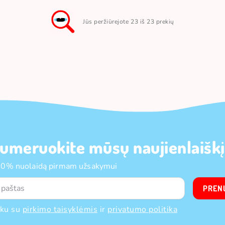
Jūs peržiūrejote 23 iš 23 prekių
umeruokite mūsų naujienlaiškį
10% nuolaidą pirmam užsakymui
PREN
nku su
pirkimo taisyklėmis
ir
privatumo politika