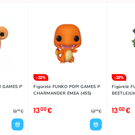
-32%
-32%
! GAMES P
Figūrėlė FUNKO POP! GAMES P
Figūrėlė 
CHARMANDER EMEA (455)
BEETLEJUI
13
€
13
€
00
00
19
€
19
€
00
00