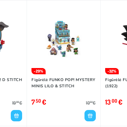
-29%
-32%
! D STITCH
Figūrėlė FUNKO POP! MYSTERY
Figūrėlė 
MINIS LILO & STITCH
(1922)
7
€
13
€
50
00
19
€
10
€
00
50