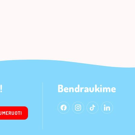
!
Bendraukime
UMERUOTI