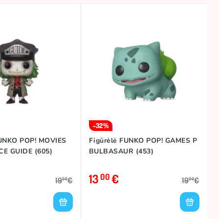
-32%
FUNKO POP! MOVIES
Figūrėlė FUNKO POP! GAMES P
CE GUIDE (605)
BULBASAUR (453)
13
€
00
19
€
19
€
00
00