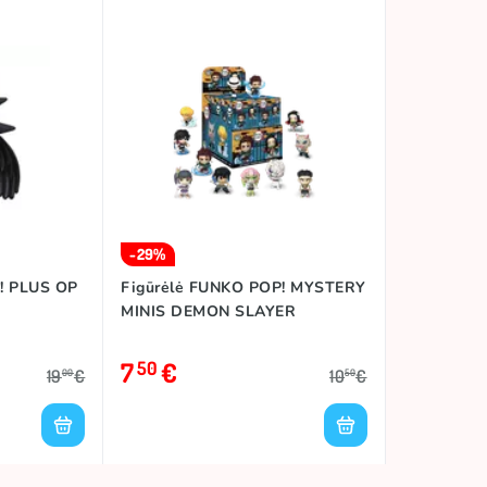
-29%
! PLUS OP
Figūrėlė FUNKO POP! MYSTERY
MINIS DEMON SLAYER
7
€
50
19
€
10
€
00
50