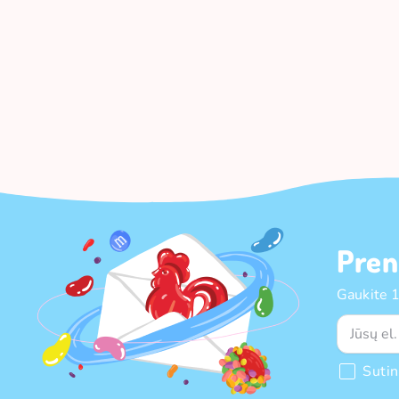
Pren
Gaukite 
Suti