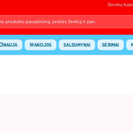
Dovanų kupo
💥NAUJA
🚨AKCIJOS
SALDUMYNAI
GĖRIMAI