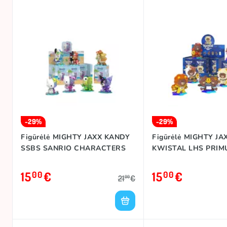
-29%
-29%
Figūrėlė MIGHTY JAXX KANDY
Figūrėlė MIGHTY JA
SSBS SANRIO CHARACTERS
KWISTAL LHS PRIM
15
€
15
€
00
00
21
€
00