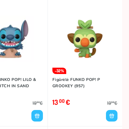
-32%
FUNKO POP! LILO &
Figūrėlė FUNKO POP! P
ITCH IN SAND
GROOKEY (957)
13
€
00
19
€
19
€
00
00