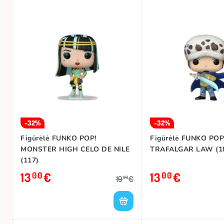
-32%
-32%
Figūrėlė FUNKO POP!
Figūrėlė FUNKO POP
MONSTER HIGH CELO DE NILE
TRAFALGAR LAW (1
(117)
13
€
13
€
00
00
19
€
00