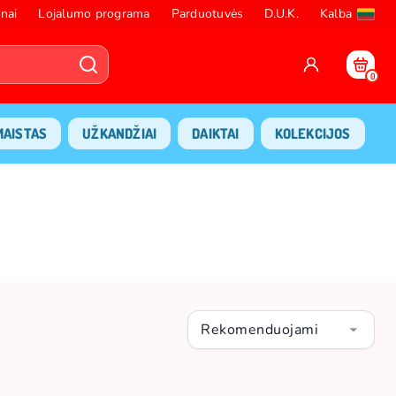
nai
Lojalumo programa
Parduotuvės
D.U.K.
Kalba
0
MAISTAS
UŽKANDŽIAI
DAIKTAI
KOLEKCIJOS
Rekomenduojami