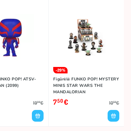
-29%
FUNKO POP! ATSV-
Figūrėlė FUNKO POP! MYSTERY
N (2099)
MINIS STAR WARS THE
MANDALORIAN
7
€
50
19
€
10
€
00
50