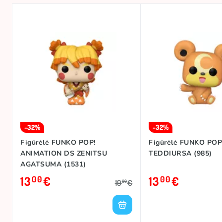
-32%
-32%
Figūrėlė FUNKO POP!
Figūrėlė FUNKO POP
ANIMATION DS ZENITSU
TEDDIURSA (985)
AGATSUMA (1531)
13
€
13
€
00
00
19
€
00