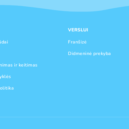
VERSLUI
ūdai
Franšizė
Didmeninė prekyba
nimas ir keitimas
yklės
olitika