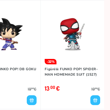
-32%
FUNKO POP! DB GOKU
Figūrėlė FUNKO POP! SPIDER-
MAN HOMEMADE SUIT (1527)
13
€
00
19
€
19
€
00
00