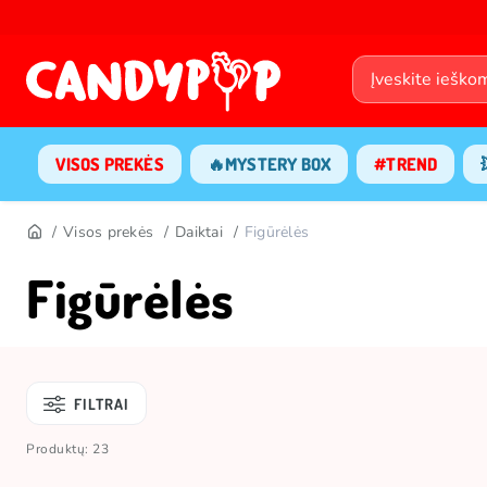
VISOS PREKĖS
🔥MYSTERY BOX
#TREND
Visos prekės
Daiktai
Figūrėlės
Figūrėlės
FILTRAI
Produktų: 23