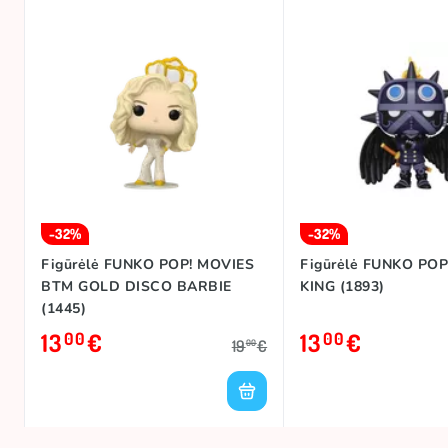
-32%
-32%
Figūrėlė FUNKO POP! MOVIES
Figūrėlė FUNKO POP
BTM GOLD DISCO BARBIE
KING (1893)
(1445)
13
€
13
€
00
00
19
€
00