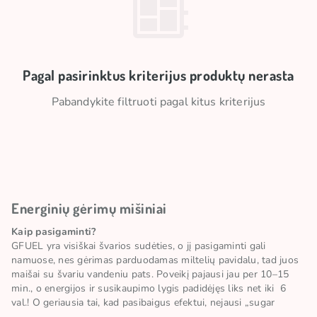
Pagal pasirinktus kriterijus produktų nerasta
Pabandykite filtruoti pagal kitus kriterijus
Energinių gėrimų mišiniai
Kaip pasigaminti?
GFUEL yra visiškai švarios sudėties, o jį pasigaminti gali
namuose, nes gėrimas parduodamas miltelių pavidalu, tad juos
maišai su švariu vandeniu pats. Poveikį pajausi jau per 10–15
min., o energijos ir susikaupimo lygis padidėjęs liks net iki 6
val.! O geriausia tai, kad pasibaigus efektui, nejausi „sugar
chrash“ ir nenorėsi tiesiog kristi ant žemės ir miegoti.