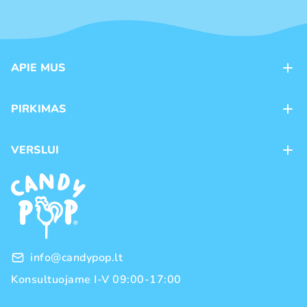
APIE MUS
Apie mus
PIRKIMAS
Kontaktai
Mokėjimo būdai
Parduotuvės
VERSLUI
Pristatymas
Karjera
Franšizė
Prekių grąžinimas ir keitimas
Naujienos
Didmeninė prekyba
Pirkimo taisyklės
Prekių ženklai
Privatumo politika
info@candypop.lt
Konsultuojame I-V 09:00-17:00