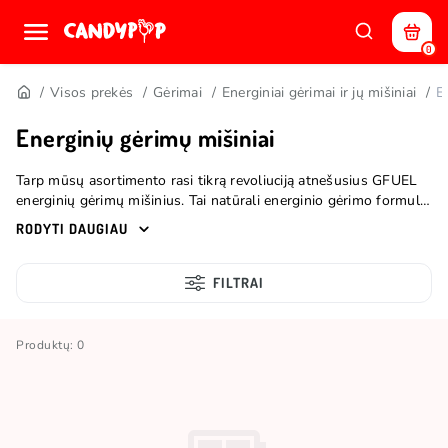
0
Visos prekės
Gėrimai
Energiniai gėrimai ir jų mišiniai
E
Energinių gėrimų mišiniai
Tarp mūsų asortimento rasi tikrą revoliuciją atnešusius GFUEL
energinių gėrimų mišinius. Tai natūrali energinio gėrimo formulė,
kurios kūrėjų tikslas buvo pagaminti 100% natūralią bei sveiką
RODYTI DAUGIAU
alternatyvą cukraus turintiems energiniams gėrimams. Tai
idealus variantas, jei esi tikras energinių gėrimų fanas ir nenori
jų padauginti arba mėgsti skanėstus be cukraus ir kofeino.
FILTRAI
Produktų: 0