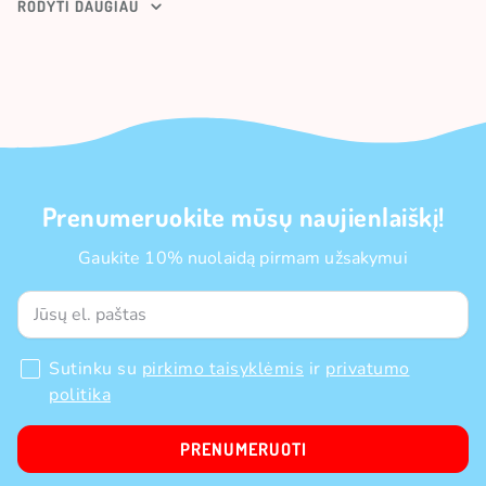
RODYTI DAUGIAU
Gėrimų nauda
GFUEL naudingumas – ne tik padidėjusi energija. Juose gausu
vitaminų ir elektrolitų, tokių kaip vitaminas C, vitaminas D,
vitaminas E, vitaminas B6, vitaminas B12, biotinas, magnis,
cinkas, kalis, L-tirozinas ir kiti. Tai reiškia, kad ne tik pasidžiaugsi
geru skoniu ir gausi energijos, bet ir papildysi savo vitaminų
atsargas.
Prenumeruokite mūsų naujienlaiškį!
Gaukite 10% nuolaidą pirmam užsakymui
Sutinku su
pirkimo taisyklėmis
ir
privatumo
politika
PRENUMERUOTI