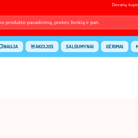
Dovanų kupo
💥NAUJA
🚨AKCIJOS
SALDUMYNAI
GĖRIMAI