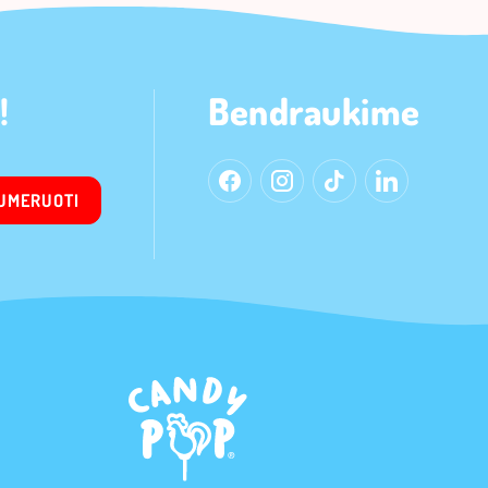
!
Bendraukime
UMERUOTI