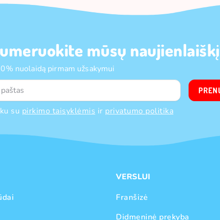
umeruokite mūsų naujienlaiškį
10% nuolaidą pirmam užsakymui
PREN
nku su
pirkimo taisyklėmis
ir
privatumo politika
VERSLUI
ūdai
Franšizė
Didmeninė prekyba