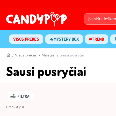
VISOS PREKĖS
🔥MYSTERY BOX
#TREND
Visos prekės
Maistas
Sausi pusryčiai
Sausi pusryčiai
FILTRAI
Produktų: 0