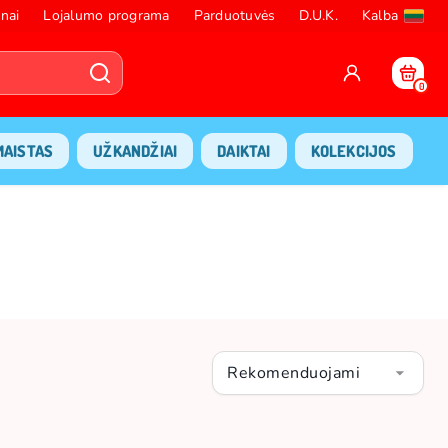
nai
Lojalumo programa
Parduotuvės
D.U.K.
Kalba
0
MAISTAS
UŽKANDŽIAI
DAIKTAI
KOLEKCIJOS
Rekomenduojami