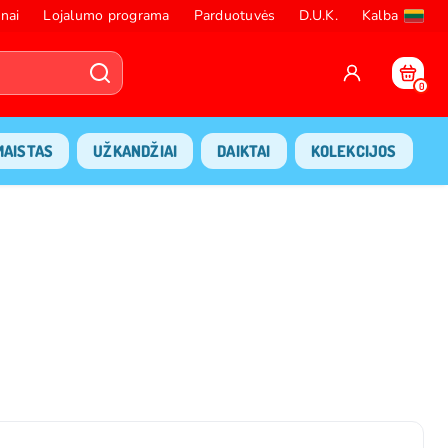
nai
Lojalumo programa
Parduotuvės
D.U.K.
Kalba
0
MAISTAS
UŽKANDŽIAI
DAIKTAI
KOLEKCIJOS