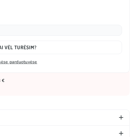
AI VĖL TURĖSIM?
zinėse parduotuvėse
8 €