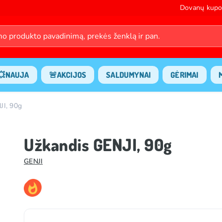
Dovanų kupo
💥NAUJA
🚨AKCIJOS
SALDUMYNAI
GĖRIMAI
JI, 90g
Užkandis GENJI, 90g
GENJI