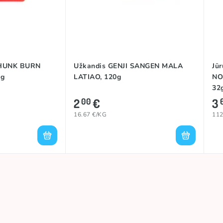
LATIAO
CHUNK BURN
Užkandis GENJI SANGEN MALA
Jū
2g
LATIAO, 120g
NO
32
2
€
3
00
16.67 €/KG
112