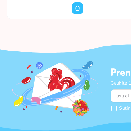
Pren
Gaukite 
Suti