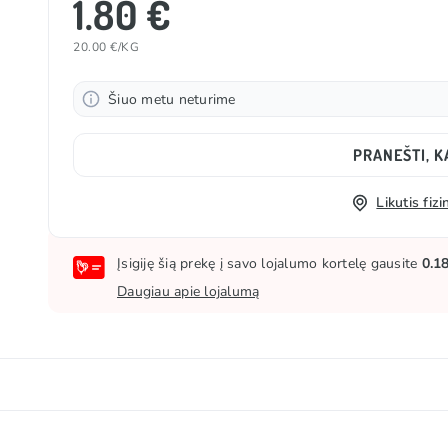
1.80 €
20.00 €/KG
Šiuo metu neturime
PRANEŠTI, K
Likutis fi
Įsigiję šią prekę į savo lojalumo kortelę gausite
0.1
Daugiau apie lojalumą