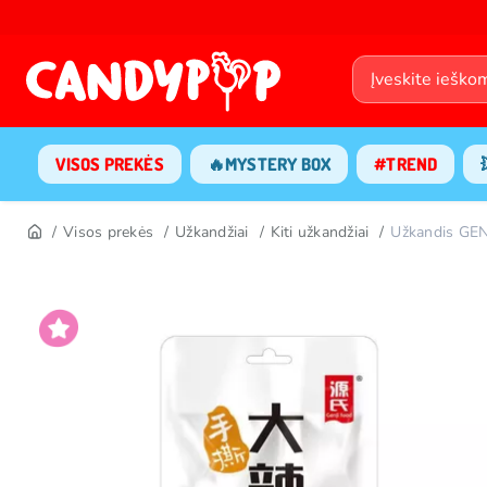
VISOS PREKĖS
🔥MYSTERY BOX
#TREND
Visos prekės
Užkandžiai
Kiti užkandžiai
Užkandis GEN