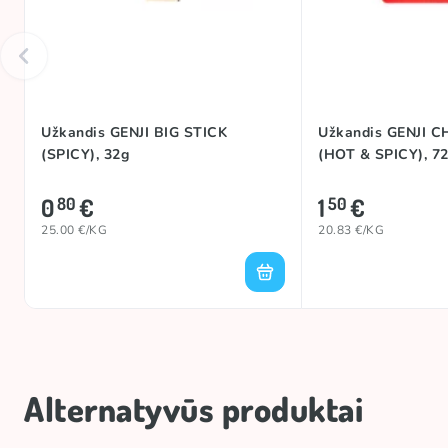
#trend
Užkandis GENJI BIG STICK
Užkandis GENJI 
(SPICY), 32g
(HOT & SPICY), 7
0
€
1
€
80
50
25.00 €/KG
20.83 €/KG
Alternatyvūs produktai