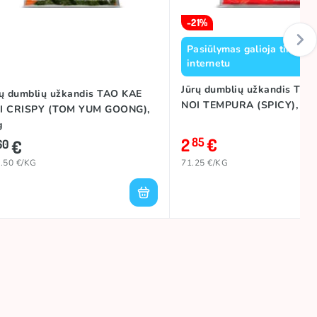
-21%
Pasiūlymas galioja tik per
internetu
Jūrų dumblių užkandis TAO
rų dumblių užkandis TAO KAE
NOI TEMPURA (SPICY), 40
I CRISPY (TOM YUM GOONG),
g
2
€
85
€
60
.50 €/KG
71.25 €/KG