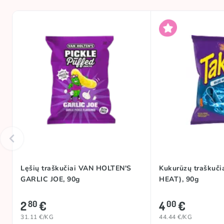
Lęšių traškučiai VAN HOLTEN'S
Kukurūzų traškuči
GARLIC JOE, 90g
HEAT), 90g
2
€
4
€
80
00
31.11 €/KG
44.44 €/KG