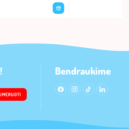
!
Bendraukime
UMERUOTI