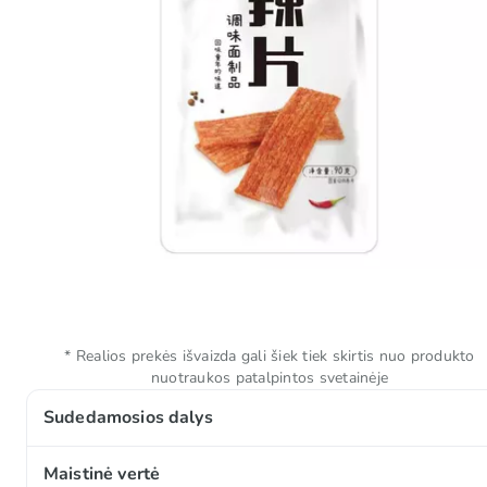
* Realios prekės išvaizda gali šiek tiek skirtis nuo produkto
nuotraukos patalpintos svetainėje
Sudedamosios dalys
Su cukrumi ir saldikliais.
Maistinė vertė