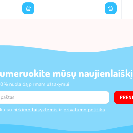
umeruokite mūsų naujienlaiškį
10% nuolaidą pirmam užsakymui
PREN
nku su
pirkimo taisyklėmis
ir
privatumo politika