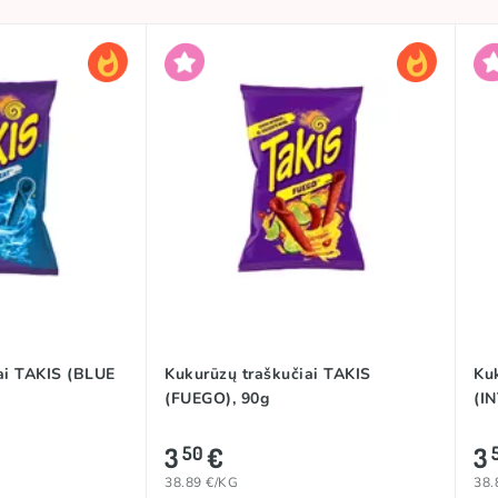
ai TAKIS (BLUE
Kukurūzų traškučiai TAKIS
Ku
(FUEGO), 90g
(I
3
€
3
50
38.89 €/KG
38.