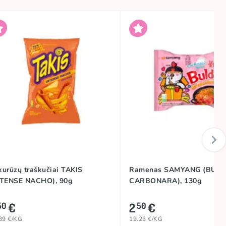
kurūzų traškučiai TAKIS
Ramenas SAMYANG (BUL
NTENSE NACHO), 90g
CARBONARA), 130g
€
2
€
50
50
89 €/KG
19.23 €/KG