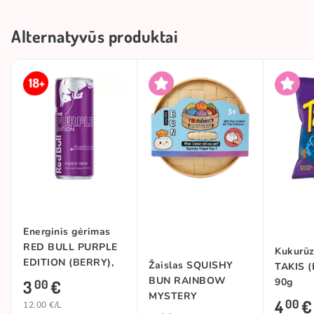
Alternatyvūs produktai
Energinis gėrimas
RED BULL PURPLE
Kukurūz
EDITION (BERRY),
Žaislas SQUISHY
TAKIS (
250ml
BUN RAINBOW
90g
3
€
00
MYSTERY
4
€
00
12.00 €/L
DUMPLING