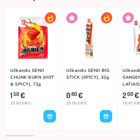
Kolekcija
🥢 Azijos kolekcija
Aštrumas
Aštru
Kilmės šalis
Kinija
Prekės ženklas
GENJI
#trend
LATIAO
Užkandis GENJI
Užkandis GENJI BIG
Užkandi
CHUNK BURN (HOT
STICK (SPICY), 32g
SANGE
& SPICY), 72g
LATIAO,
1
€
0
€
2
€
50
80
00
20.83 €/KG
25.00 €/KG
16.67 €/