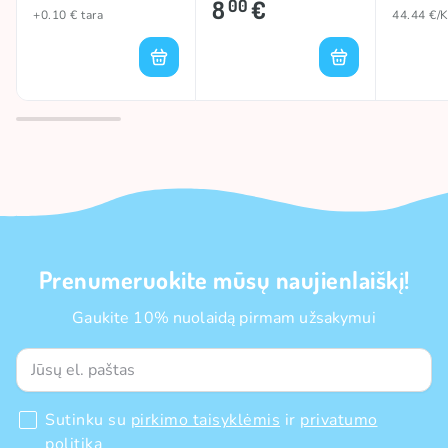
8
€
00
+0.10 € tara
44.44 €/
Prenumeruokite mūsų naujienlaiškį!
Gaukite 10% nuolaidą pirmam užsakymui
Sutinku su
pirkimo taisyklėmis
ir
privatumo
politika