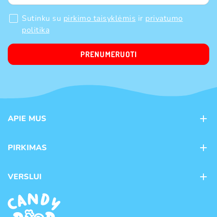
Sutinku su
pirkimo taisyklėmis
ir
privatumo
politika
PRENUMERUOTI
APIE MUS
Apie mus
PIRKIMAS
Kontaktai
Mokėjimo būdai
Parduotuvės
VERSLUI
Pristatymas
Karjera
Franšizė
Prekių grąžinimas ir keitimas
Naujienos
Didmeninė prekyba
Pirkimo taisyklės
Prekių ženklai