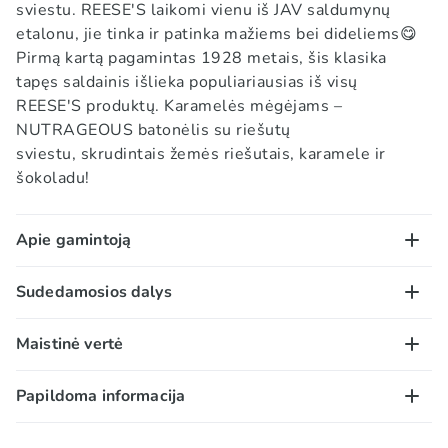
sviestu. REESE'S laikomi vienu iš JAV
saldumynų
etalonu, jie tinka ir patinka mažiems bei dideliems😋
Pirmą kartą pagamintas 1928 metais, šis klasika
tapęs saldainis išlieka populiariausias iš visų
REESE'S produktų. Karamelės mėgėjams –
NUTRAGEOUS batonėlis su riešutų
sviestu, skrudintais žemės riešutais, karamele ir
šokoladu!
Apie gamintoją
Reese‘s laikomi vienu iš JAV saldumynų etalonu, jie
Sudedamosios dalys
tinka ir patinka mažiems bei dideliems. Peanut Butter
Cup – šokoladinis, dažniausiai apskritas saldainis,
Pieninio šokolado skonio sluoksniu (40 %) aplieti
Maistinė vertė
įdarytas riešutų kremu, pirmą kartą pagamintas 1928
žemės riešutai (26 %), žemės riešutų kremas (17 %)
metais, šis klasika tapęs saldainis išlieka
ir karamelė (17 %), su cukrumi ir saldikliu.
100 g/ml:
Papildoma informacija
populiariausias iš visų gamintojo produktų.
ŽEMĖS RIEŠUTAI, cukrus*, augaliniai aliejai įvairiomis
Energinė vertė – 2254 kJ / 539 kcal; riebalai – 31g, iš
Garsųjį krepšelį su riešutų kremu sukūrė Haris
dalimis (alyvpalmių, taukmedžio, saulėgrąžų,
kurių sočiųjų riebalų rūgščių – 11g; angliavandeniai –