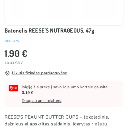
Batonėlis REESE'S NUTRAGEOUS, 47g
REESE'S
1.90 €
40.43 €/KG
Likutis fizinėse parduotuvėse
Įsigiję šią prekę į savo lojalumo kortelę gausite
0.19 €
Daugiau apie lojalumą
REESE'S PEAUNT BUTTER CUPS – šokoladinis,
dažniausiai apskritas saldainis, įdarytas riešutų