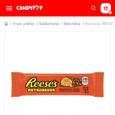
0
Visos prekės
Saldumynai
Batonėliai
Batonėlis REESE