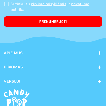
Sutinku su
pirkimo taisyklėmis
ir
privatumo
politika
PRENUMERUOTI
APIE MUS
Apie mus
PIRKIMAS
Kontaktai
Mokėjimo būdai
Parduotuvės
VERSLUI
Pristatymas
Karjera
Franšizė
Prekių grąžinimas ir keitimas
Naujienos
Didmeninė prekyba
Pirkimo taisyklės
Prekių ženklai