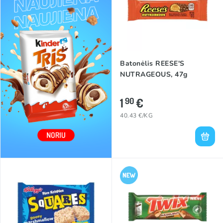
Batonėlis REESE'S
NUTRAGEOUS, 47g
1
€
90
40.43 €/KG