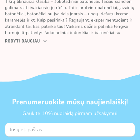
Tikrų tikriausia klasika – šokoladiniai batonėliai. Tačiau šiandien
galima rasti įvairiausių jų rūšių. Tai ir proteino batonėliai, javainių
batonėliai, batonėliai su įvairiais įdarais – uogų, riešutų kremo,
karamelės ir kt. Kaip pasirinkti? Ragaujant, eksperimentuojant ir
atrandant tai, kas patinka tau! Vaikams dažnai patinka lengvai
burnoje tirpstantys šokoladiniai batonėliai ir batonėliai su
minkštu įdaru. Paaugliai ir suaugusieji vertina traškų riešutų ir
RODYTI DAUGIAU
karamelės derinį. O sveikuolis visada rinksis geresnės sudėties,
sotų ir maistingą skanėstą. Gerai, kad pasiūlyti turime ką
visiems, net ir patiems išrankiausiems!
Jei reikėtų išrinkti geriausią Candy POP batonėlį, tai būtų misija
neįmanoma. Privalai paragauti jų visų! Pavyzdžiui, batonėlis
REESE’S tobulai tiks karamelės mėgėjams. Riešutų sviestas,
skrudinti žemės riešutai, karamelė ir šokoladas. Nuodėmės
vertas derinys. Batonėlis FLIPZ nustebins po pieniško šokolado
ir karamelės skoniais pasislėpusiais Pretzels gabalėliais. O mega
Prenumeruokite mūsų naujienlaiškį!
dydžio REESE’S STICK patiks dievinantiems vaflinius skanėstus.
Gaukite 10% nuolaidą pirmam užsakymui