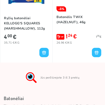
-5%
Batonėlis TWIX
Ryžių batonėliai
(HAZELNUT), 46g
KELLOGG'S SQUARES
(MARSHMALLOW), 112g
1
€
24
4
€
00
30
1
€
35.71 €/KG
26.96 €/KG
Jūs peržiūrejote 3 iš 3 prekių
Batonėliai