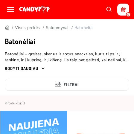
0
Visos prekės
Saldumynai
Batonėliai
Batonėliai
Batonėliai – greitas, skanus ir sotus snacks‘as, kuris tilps ir į
rankinę, ir į kuprinę, ir į kišenę. Jis taip pat gelbsti, kai nežinai, ko
nori, o norisi čia ir dabar. Šokolado, riešutų, karamelės ar vaflio
RODYTI DAUGIAU
derinys dar niekada nėra nuvylęs. Pasirūpink, kad tokiomis
akimirkomis šį skanėstą turėtum po ranka! Candy POP
parduotuvėje rasi įvairių batonėlių, kurie numalšins alkį ir su
FILTRAI
kiekvienu kąsniu nukels į tikrą smaližių rojų.
Produktų: 3