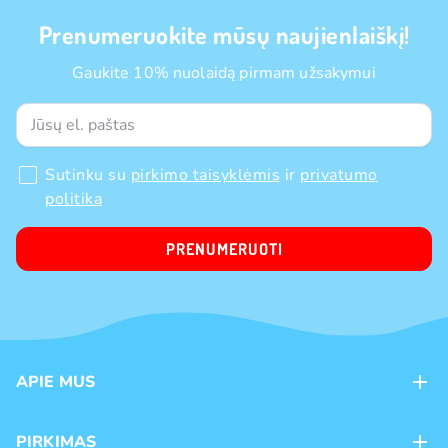
Prenumeruokite mūsų naujienlaiškį!
Gaukite 10% nuolaidą pirmam užsakymui
Sutinku su
pirkimo taisyklėmis
ir
privatumo
politika
PRENUMERUOTI
APIE MUS
Apie mus
PIRKIMAS