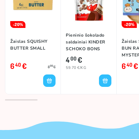
-20%
-20%
Pieninio šokolado
Žaislas SQUISHY
Žaisla
saldainiai KINDER
BUTTER SMALL
BUN R
SCHOKO BONS
MYSTE
CRISPY (MILKY &
4
€
00
DUMPL
COCOA), 67g
6
€
6
€
40
40
00
8
€
59.70 €/KG