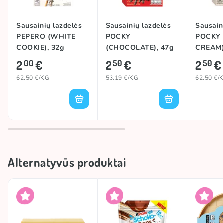
ŽEMĖS RIEŠUTŲ milteliai.
Sausainių lazdelės
Sausainių lazdelės
Sausain
PEPERO (WHITE
POCKY
POCKY 
COOKIE), 32g
(CHOCOLATE), 47g
CREAM)
2
€
2
€
2
€
00
50
50
62.50 €/KG
53.19 €/KG
62.50 €/
Alternatyvūs produktai