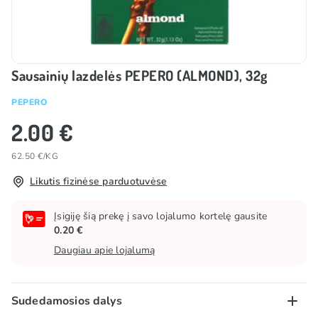
Sausainių lazdelės PEPERO (ALMOND), 32g
PEPERO
2.00 €
62.50 €/KG
Likutis fizinėse parduotuvėse
Įsigiję šią prekę į savo lojalumo kortelę gausite
0.20 €
Daugiau apie lojalumą
Sudedamosios dalys