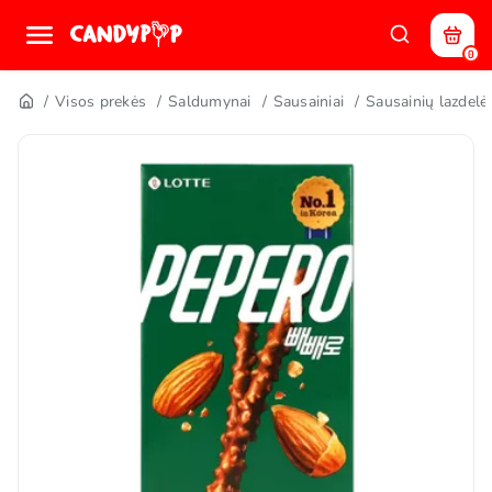
0
Visos prekės
Saldumynai
Sausainiai
Sausainių lazdelė