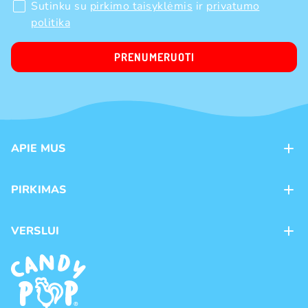
Sutinku su
pirkimo taisyklėmis
ir
privatumo
politika
PRENUMERUOTI
APIE MUS
Apie mus
PIRKIMAS
Kontaktai
Mokėjimo būdai
Parduotuvės
VERSLUI
Pristatymas
Karjera
Franšizė
Prekių grąžinimas ir keitimas
Naujienos
Didmeninė prekyba
Pirkimo taisyklės
Prekių ženklai
Privatumo politika