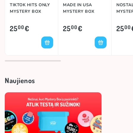
TIKTOK HITS ONLY
MADE IN USA
NOSTAL
MYSTERY BOX
MYSTERY BOX
MYSTE
25
€
25
€
25
00
00
00
Naujienos