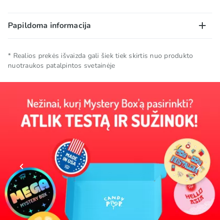
Papildoma informacija
Prekės ženklas
CANDY POP
* Realios prekės išvaizda gali šiek tiek skirtis nuo produkto
nuotraukos patalpintos svetainėje