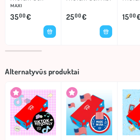
MAXI
35
€
25
€
15
00
00
00
Alternatyvūs produktai