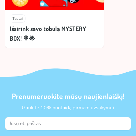
Testai
Išsirink savo tobulą MYSTERY
BOX! 🍭🌟
Prenumeruokite mūsų naujienlaiškį!
Gaukite 10% nuolaidą pirmam užsakymui