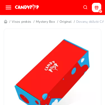
0
Visos prekės
Mystery Box
Original
Dovanų dėžutė C