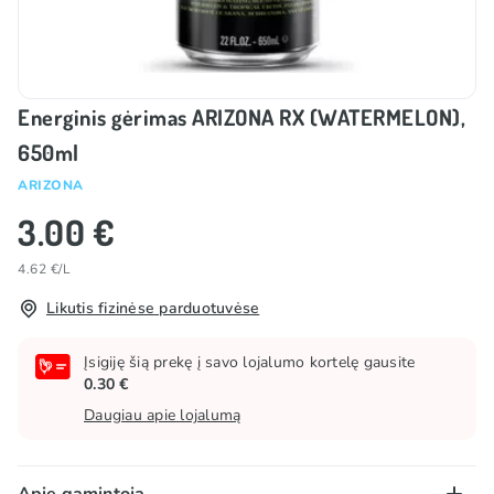
Energinis gėrimas ARIZONA RX (WATERMELON),
650ml
ARIZONA
3.00 €
4.62 €/L
Likutis fizinėse parduotuvėse
Įsigiję šią prekę į savo lojalumo kortelę gausite
0.30 €
Daugiau apie lojalumą