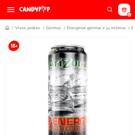
0
Visos prekės
Gėrimai
Energiniai gėrimai ir jų mišiniai
E