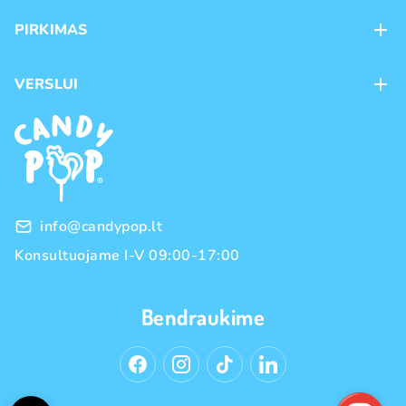
Apie mus
PIRKIMAS
Kontaktai
Mokėjimo būdai
Parduotuvės
VERSLUI
Pristatymas
Karjera
Franšizė
Prekių grąžinimas ir keitimas
Naujienos
Didmeninė prekyba
Pirkimo taisyklės
Prekių ženklai
Privatumo politika
info@candypop.lt
Konsultuojame I-V 09:00-17:00
Bendraukime