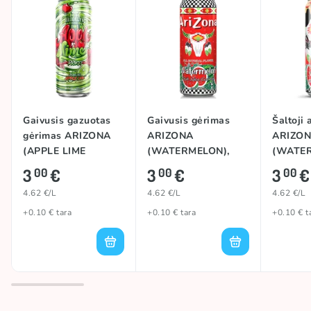
Gaivusis gazuotas
Gaivusis gėrimas
Šaltoji 
gėrimas ARIZONA
ARIZONA
ARIZON
(APPLE LIME
(WATERMELON),
(WATE
RICKEY), 650ml
650ml
WITH M
3
€
3
€
3
€
00
00
00
HONEY)
4.62 €/L
4.62 €/L
4.62 €/L
+0.10 € tara
+0.10 € tara
+0.10 € t