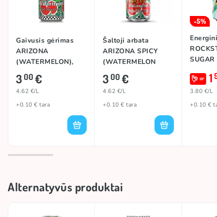
-5%
Energin
Gaivusis gėrimas
Šaltoji arbata
ROCKS
ARIZONA
ARIZONA SPICY
SUGAR
(WATERMELON),
(WATERMELON
(WATE
650ml
WITH MIKE'S HOT
1
3
€
3
€
00
00
KIWI), 
HONEY), 650ml
4.62 €/L
4.62 €/L
3.80 €/L
+0.10 € tara
+0.10 € tara
+0.10 € t
Alternatyvūs produktai