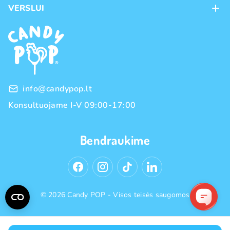
VERSLUI
Pristatymas
Karjera
Franšizė
Prekių grąžinimas ir keitimas
Naujienos
Didmeninė prekyba
Pirkimo taisyklės
Prekių ženklai
Privatumo politika
info@candypop.lt
Konsultuojame I-V 09:00-17:00
Bendraukime
© 2026 Candy POP - Visos teisės saugomos