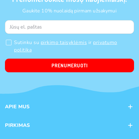
Gaukite 10% nuolaidą pirmam užsakymui
Sutinku su
pirkimo taisyklėmis
ir
privatumo
politika
PRENUMERUOTI
APIE MUS
Apie mus
PIRKIMAS
Kontaktai
Mokėjimo būdai
Parduotuvės