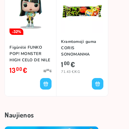
-32%
Kramtomoji guma
Figūrėlė FUNKO
CORIS
POP! MONSTER
SONOMANMA
HIGH CELO DE NILE
MONSTER, 14g
1
€
00
(117)
13
€
00
00
19
€
71.43 €/KG
Naujienos