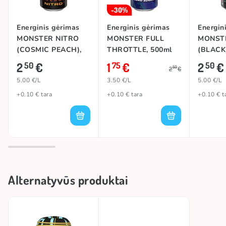
-30%
Energinis gėrimas
Energinis gėrimas
Energin
MONSTER NITRO
MONSTER FULL
MONST
(COSMIC PEACH),
THROTTLE, 500ml
(BLACK)
500ml
2
€
1
€
2
€
50
75
50
50
2
€
5.00 €/L
3.50 €/L
5.00 €/L
+0.10 € tara
+0.10 € tara
+0.10 € t
Alternatyvūs produktai