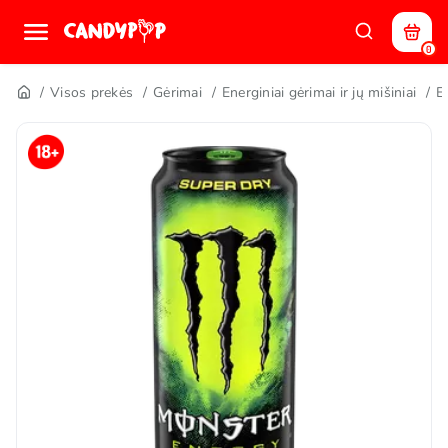
0
Visos prekės
Gėrimai
Energiniai gėrimai ir jų mišiniai
E