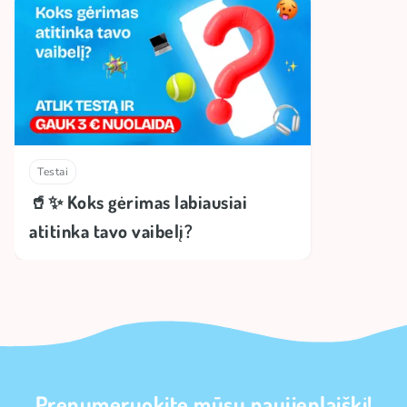
Testai
🥤✨ Koks gėrimas labiausiai
atitinka tavo vaibelį?
Prenumeruokite mūsų naujienlaiškį!