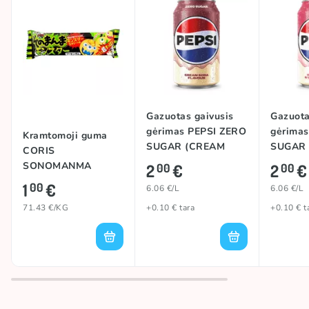
Gazuotas gaivusis
Gazuota
gėrimas PEPSI ZERO
gėrima
Kramtomoji guma
SUGAR (CREAM
SUGAR
CORIS
SODA), 330ml
(STRAW
SONOMANMA
2
€
2
€
00
00
CREAM)
MONSTER, 14g
1
€
00
6.06 €/L
6.06 €/L
71.43 €/KG
+0.10 € tara
+0.10 € t