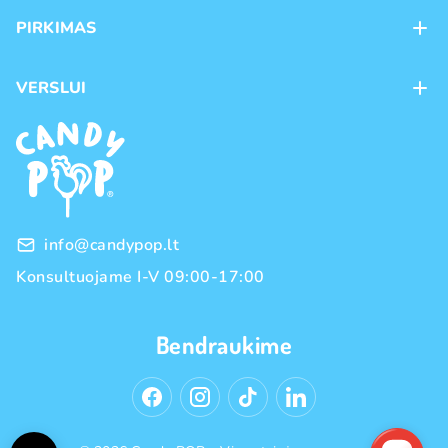
Apie mus
PIRKIMAS
Kontaktai
Mokėjimo būdai
Parduotuvės
VERSLUI
Pristatymas
Karjera
Franšizė
Prekių grąžinimas ir keitimas
Naujienos
Didmeninė prekyba
Pirkimo taisyklės
Prekių ženklai
Privatumo politika
info@candypop.lt
Konsultuojame I-V 09:00-17:00
Bendraukime