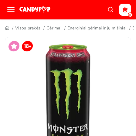
0
Visos prekės
Gėrimai
Energiniai gėrimai ir jų mišiniai
E