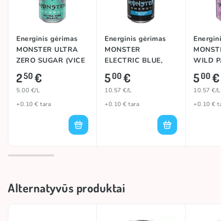
Energinis gėrimas
Energinis gėrimas
Energin
MONSTER ULTRA
MONSTER
MONST
ZERO SUGAR (VICE
ELECTRIC BLUE,
WILD P
GUAVA), 500ml
473ml
473ml
2
€
5
€
5
€
50
00
00
5.00 €/L
10.57 €/L
10.57 €/L
+0.10 € tara
+0.10 € tara
+0.10 € t
Alternatyvūs produktai