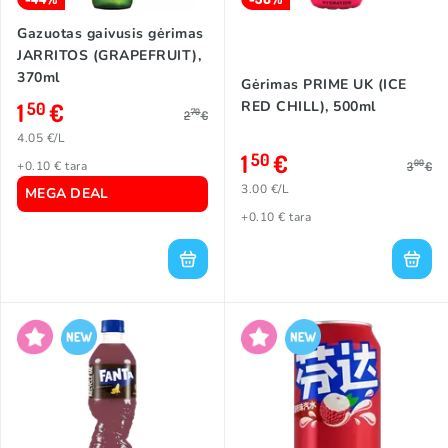
Gazuotas gaivusis gėrimas
JARRITOS (GRAPEFRUIT),
370ml
Gėrimas PRIME UK (ICE
1
€
RED CHILL), 500ml
50
70
2
€
4.05 €/L
1
€
50
00
+0.10 € tara
3
€
3.00 €/L
MEGA DEAL
+0.10 € tara