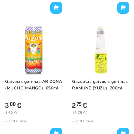
Gaivusis gėrimas ARIZONA
Gazuotas gaivusis gėrimas
(MUCHO MANGO), 650ml
RAMUNE (YUZU), 200ml
3
€
2
€
00
75
4.62 €/L
13.75 €/L
+0.10 € tara
+0.10 € tara