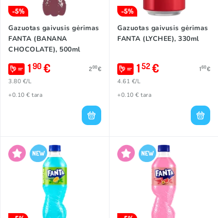
-5%
-5%
Gazuotas gaivusis gėrimas
Gazuotas gaivusis gėrimas
FANTA (BANANA
FANTA (LYCHEE), 330ml
CHOCOLATE), 500ml
1
€
1
€
90
52
00
60
2
€
1
€
3.80 €/L
4.61 €/L
+0.10 € tara
+0.10 € tara