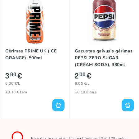
Gėrimas PRIME UK (ICE
Gazuotas gaivusis gėrimas
ORANGE), 500ml
PEPSI ZERO SUGAR
(CREAM SODA), 330ml
3
€
2
€
00
00
6.00 €/L
6.06 €/L
+0.10 € tara
+0.10 € tara
Pamatykite daugiau! Jūs peržiūrėjote 30 iš 109 prekių