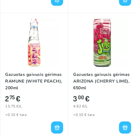
Gazuotas gaivusis gėrimas
Gazuotas gaivusis gėrimas
RAMUNE (WHITE PEACH),
ARIZONA (CHERRY LIME),
200ml
650ml
2
€
3
€
75
00
13.75 €/L
4.62 €/L
+0.10 € tara
+0.10 € tara