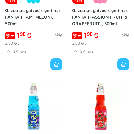
-5%
-5%
Gazuotas gaivusis gėrimas
Gazuotas gaivusis gėrimas
FANTA (HAMI MELON),
FANTA (PASSION FRUIT &
500ml
GRAPEFRUIT), 500ml
1
€
1
€
90
90
00
00
2
€
2
€
3.80 €/L
3.80 €/L
+0.10 € tara
+0.10 € tara