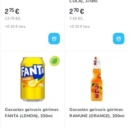
COLA), 370ml
2
€
2
€
75
70
13.75 €/L
7.30 €/L
+0.10 € tara
+0.10 € tara
Gazuotas gaivusis gėrimas
Gazuotas gaivusis gėrimas
FANTA (LEMON), 330ml
RAMUNE (ORANGE), 200ml