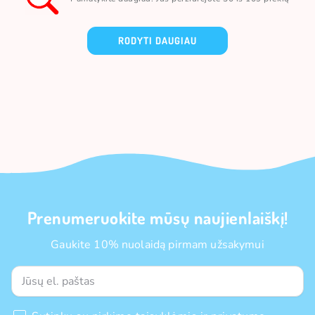
RODYTI DAUGIAU
Prenumeruokite mūsų naujienlaiškį!
Gaukite 10% nuolaidą pirmam užsakymui