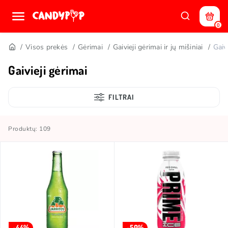
0
Visos prekės
Gėrimai
Gaivieji gėrimai ir jų mišiniai
Gaiv
Gaivieji gėrimai
FILTRAI
Produktų: 109
-44%
-50%