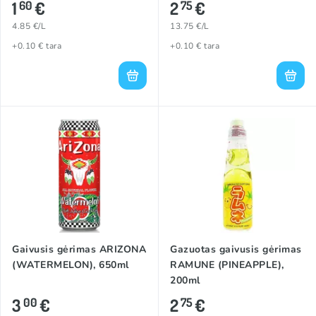
1
€
2
€
60
75
4.85 €/L
13.75 €/L
+0.10 € tara
+0.10 € tara
Gaivusis gėrimas ARIZONA
Gazuotas gaivusis gėrimas
(WATERMELON), 650ml
RAMUNE (PINEAPPLE),
200ml
3
€
2
€
00
75