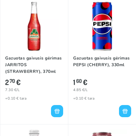
Gazuotas gaivusis gėrimas
Gazuotas gaivusis gėrimas
JARRITOS
PEPSI (CHERRY), 330ml
(STRAWBERRY), 370ml
2
€
1
€
70
60
7.30 €/L
4.85 €/L
+0.10 € tara
+0.10 € tara