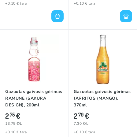
+0.10 € tara
+0.10 € tara
Gazuotas gaivusis gėrimas
Gazuotas gaivusis gėrimas
RAMUNE (SAKURA
JARRITOS (MANGO),
DESIGN), 200ml
370ml
2
€
2
€
75
70
13.75 €/L
7.30 €/L
+0.10 € tara
+0.10 € tara