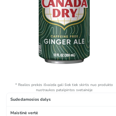
* Realios prekės išvaizda gali šiek tiek skirtis nuo produkto
nuotraukos patalpintos svetainėje
Sudedamosios dalys
Gazuotas vanduo, didelės fruktozės koncentracijos ku
Maistinė vertė