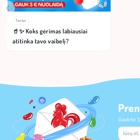
Testai
🥤✨ Koks gėrimas labiausiai
atitinka tavo vaibelį?
Pren
Gaukite 