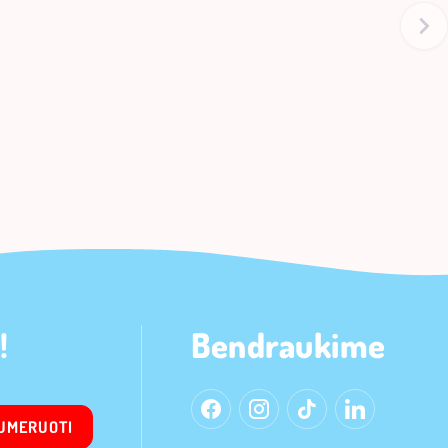
!
Bendraukime
UMERUOTI