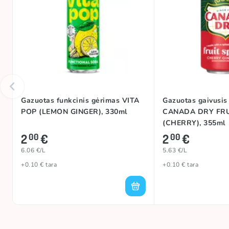
Gazuotas funkcinis gėrimas VITA
Gazuotas gaivusis
POP (LEMON GINGER), 330ml
CANADA DRY FRU
(CHERRY), 355ml
2
€
2
€
00
00
6.06 €/L
5.63 €/L
+0.10 € tara
+0.10 € tara