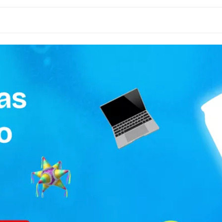
ių sočiųjų riebalų rūgščių – 0g; angliavandeniai – 9,2g, iš k
0.355 L
Laikyti vėsioje ir sausoje vietoje.
🗽 USA kolekcija
JAV
CANADA DRY