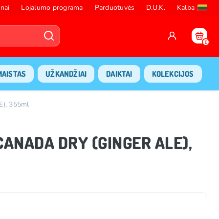
nai
Lojalumo programa
Parduotuvės
D.U.K.
Kalba
0
MAISTAS
UŽKANDŽIAI
DAIKTAI
KOLEKCIJOS
E), 355ml
 CANADA DRY (GINGER ALE),