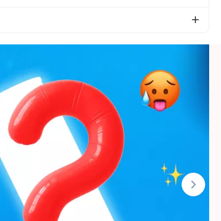
urių cukrų – 9,2g; baltymai – 0g; druska – 0,03g.