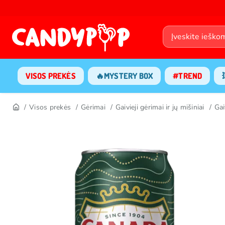
VISOS PREKĖS
🔥MYSTERY BOX
#TREND
Visos prekės
Gėrimai
Gaivieji gėrimai ir jų mišiniai
Gai