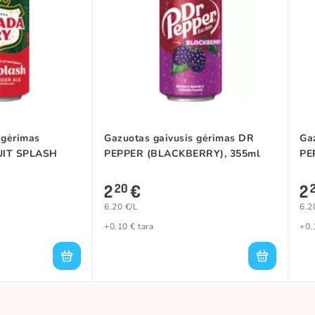
 gėrimas
Gazuotas gaivusis gėrimas DR
Ga
IT SPLASH
PEPPER (BLACKBERRY), 355ml
PE
2
€
2
20
6.20 €/L
6.2
+0.10 € tara
+0.