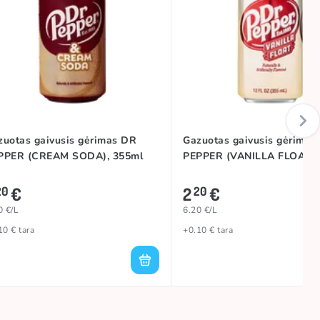
zuotas gaivusis gėrimas DR
Gazuotas gaivusis gėrimas
PPER (CREAM SODA), 355ml
PEPPER (VANILLA FLOAT),
€
2
€
20
20
0 €/L
6.20 €/L
10 € tara
+0.10 € tara