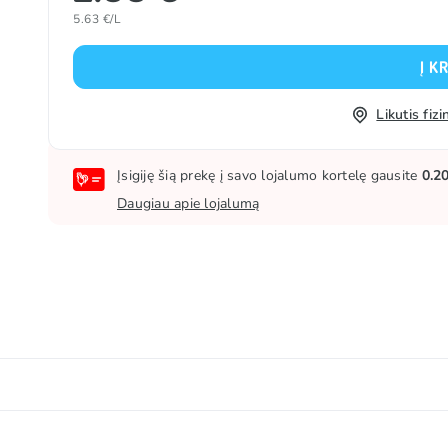
5.63 €/L
Į K
Likutis fi
Įsigiję šią prekę į savo lojalumo kortelę gausite
0.2
Daugiau apie lojalumą
kurūzų sirupas, imbiero ekstraktas, kvapiosios medžiagos,