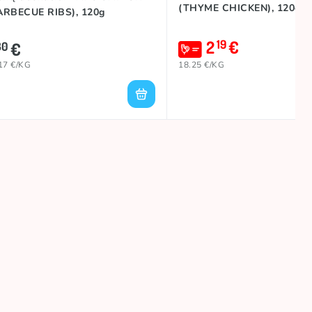
(THYME CHICKEN), 120g
ARBECUE RIBS), 120g
2
€
19
€
30
17 €/KG
18.25 €/KG