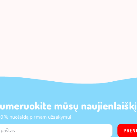
umeruokite mūsų naujienlaiškį
10% nuolaidą pirmam užsakymui
PREN