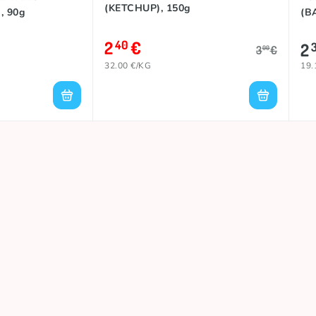
(KETCHUP), 150g
, 90g
(B
2
€
40
2
3
€
00
32.00 €/KG
19.