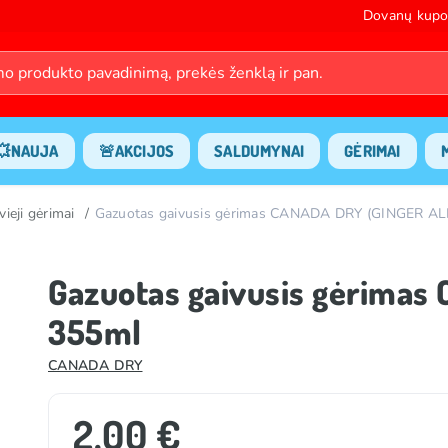
Dovanų kupo
💥NAUJA
🚨AKCIJOS
SALDUMYNAI
GĖRIMAI
vieji gėrimai
Gazuotas gaivusis gėrimas CANADA DRY (GINGER AL
Gazuotas gaivusis gėrimas
355ml
CANADA DRY
2.00 €