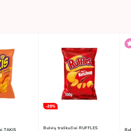
-20%
Bulvių traškučiai RUFFLES
ai TAKIS
Bu