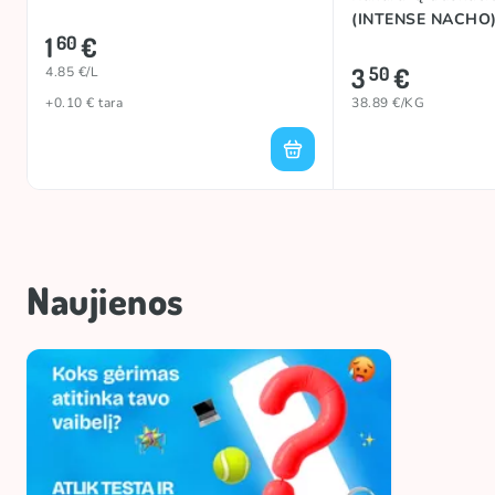
(INTENSE NACHO)
1
€
60
3
€
50
4.85 €/L
+0.10 € tara
38.89 €/KG
Naujienos