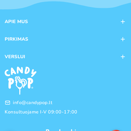
APIE MUS
Apie mus
PIRKIMAS
Kontaktai
Mokėjimo būdai
Parduotuvės
VERSLUI
Pristatymas
Karjera
Franšizė
Prekių grąžinimas ir keitimas
Naujienos
Didmeninė prekyba
Pirkimo taisyklės
Prekių ženklai
Privatumo politika
info@candypop.lt
Konsultuojame I-V 09:00-17:00