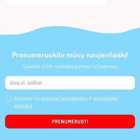
Prenumeruokite mūsų naujienlaiškį!
Gaukite 10% nuolaidą pirmam užsakymui
Sutinku su
pirkimo taisyklėmis
ir
privatumo
politika
PRENUMERUOTI