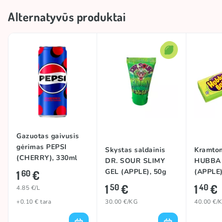
Alternatyvūs produktai
Gazuotas gaivusis
gėrimas PEPSI
Skystas saldainis
Kramto
(CHERRY), 330ml
DR. SOUR SLIMY
HUBBA
GEL (APPLE), 50g
(APPLE)
1
€
60
1
€
1
€
50
40
4.85 €/L
+0.10 € tara
30.00 €/KG
40.00 €/