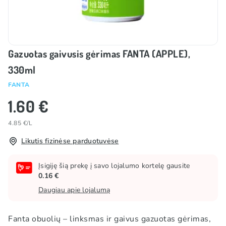
Gazuotas gaivusis gėrimas FANTA (APPLE),
330ml
FANTA
1.60 €
4.85 €/L
Likutis fizinėse parduotuvėse
Įsigiję šią prekę į savo lojalumo kortelę gausite
0.16 €
Daugiau apie lojalumą
Fanta obuolių – linksmas ir gaivus gazuotas gėrimas,