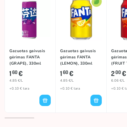
Gazuotas gaivusis
Gazuotas gaivusis
Gazuota
gėrimas FANTA
gėrimas FANTA
gėrima
(GRAPE), 330ml
(LEMON), 330ml
(FRUIT
330ml
1
€
1
€
2
€
60
60
00
4.85 €/L
4.85 €/L
6.06 €/L
+0.10 € tara
+0.10 € tara
+0.10 € t