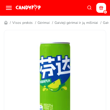
0
Visos prekės
Gėrimai
Gaivieji gėrimai ir jų mišiniai
Gaiv