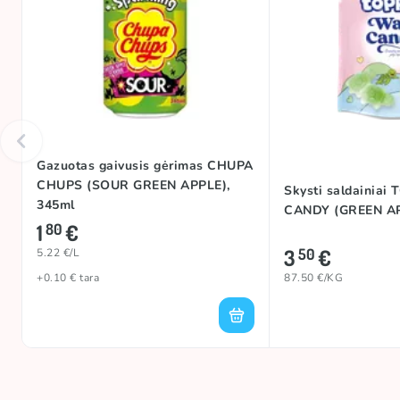
Gazuotas gaivusis gėrimas CHUPA
CHUPS (SOUR GREEN APPLE),
Skysti saldainiai
345ml
CANDY (GREEN AP
1
€
80
3
€
50
5.22 €/L
+0.10 € tara
87.50 €/KG