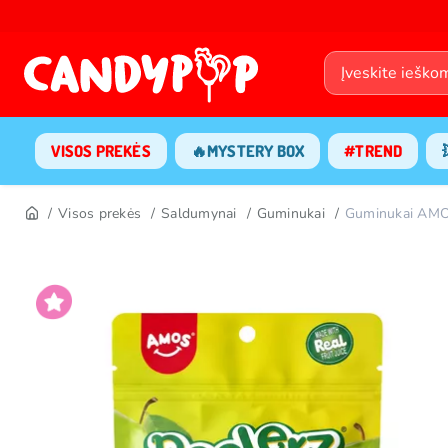
VISOS PREKĖS
🔥MYSTERY BOX
#TREND
Visos prekės
Saldumynai
Guminukai
Guminukai AMO