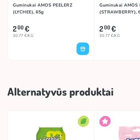
Guminukai AMOS PEELERZ
Guminukai AMOS 
(LYCHEE), 65g
(STRAWBERRY), 
2
€
2
€
00
00
30.77 €/KG
30.77 €/KG
Alternatyvūs produktai