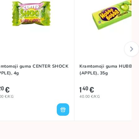
amtomoji guma CENTER SHOCK
Kramtomoji guma HUBBA
PPLE), 4g
(APPLE), 35g
€
1
€
20
40
00 €/KG
40.00 €/KG