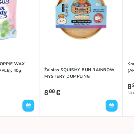
 TOPPIE WAX
Kr
Žaislas SQUISHY BUN RAINBOW
PLE), 40g
(A
MYSTERY DUMPLING
0
8
€
00
50.