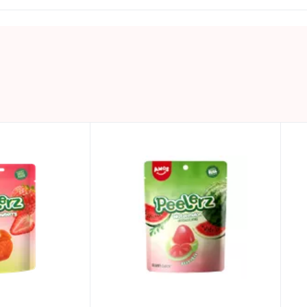
mi puikiu vaisiniu skoniu. Tuo tarpu „Peelerz“ – tai linksmi,
 nuotykiu. Amos sujungia kūrybiškumą, kokybę ir skonį, kad
0.065 KG
Laikyti vėsioje ir sausoje vietoje.
🥢 Azijos kolekcija
Kinija
TOP
AMOS
PEELABLE CANDY