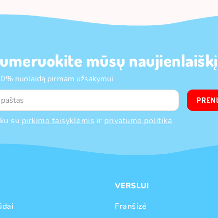
umeruokite mūsų naujienlaiškį
10% nuolaidą pirmam užsakymui
PREN
nku su
pirkimo taisyklėmis
ir
privatumo politika
VERSLUI
ūdai
Franšizė