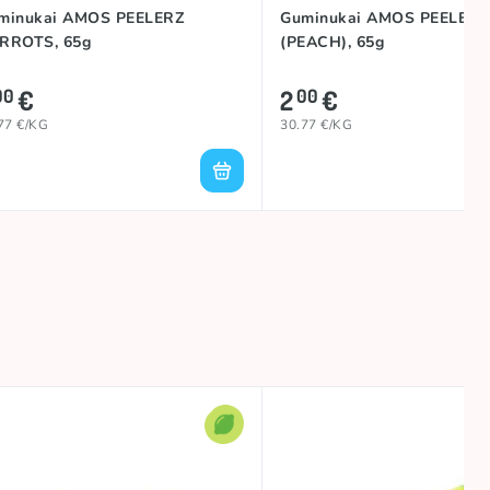
minukai AMOS PEELERZ
Guminukai AMOS PEELERZ
RROTS, 65g
(PEACH), 65g
€
2
€
00
00
77 €/KG
30.77 €/KG