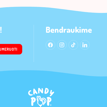
!
Bendraukime
UMERUOTI