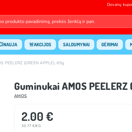
Dovanų kupo
💥NAUJA
🚨AKCIJOS
SALDUMYNAI
GĖRIMAI
S PEELERZ (GREEN APPLE), 65g
Guminukai AMOS PEELERZ 
AMOS
2.00 €
30.77 €/KG