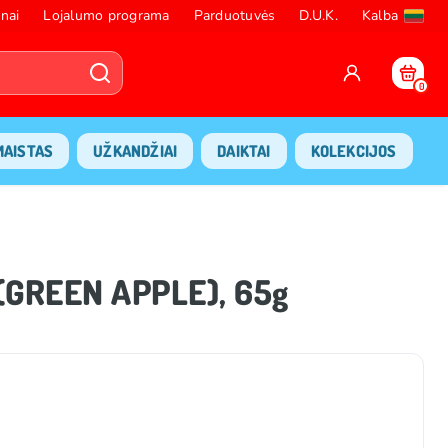
nai
Lojalumo programa
Parduotuvės
D.U.K.
Kalba
0
MAISTAS
UŽKANDŽIAI
DAIKTAI
KOLEKCIJOS
(GREEN APPLE), 65g