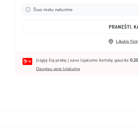
Šiuo metu neturime
PRANEŠTI, K
Likutis fi
Įsigiję šią prekę į savo lojalumo kortelę gausite
0.2
Daugiau apie lojalumą
ėjantis unikaliomis formomis ir skoniais. Šio prekės ženkl