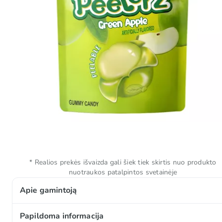
* Realios prekės išvaizda gali šiek tiek skirtis nuo produkto
nuotraukos patalpintos svetainėje
Apie gamintoją
Amos – tai inovatyvus saldumynų prekės ženklas, gars
Papildoma informacija