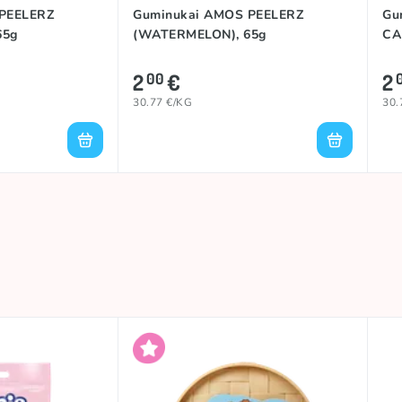
PEELERZ
Guminukai AMOS PEELERZ
Gu
65g
(WATERMELON), 65g
CA
2
€
2
00
30.77 €/KG
30.