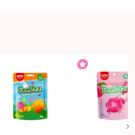
 daugiasluoksniai guminukai, kuriuos galima lupti
 kiekvienas kąsnis būtų išskirtinė patirtis tiek