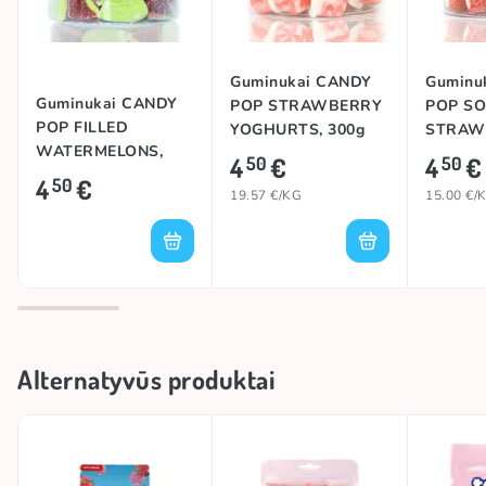
Guminukai CANDY
Guminu
Guminukai CANDY
POP STRAWBERRY
POP S
POP FILLED
YOGHURTS, 300g
STRAW
WATERMELONS,
JUMBO,
4
€
4
€
50
50
280g
4
€
50
19.57 €/KG
15.00 €/
Alternatyvūs produktai