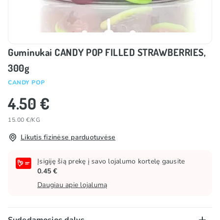
Guminukai CANDY POP FILLED STRAWBERRIES,
300g
CANDY POP
4.50 €
15.00 €/KG
Likutis fizinėse parduotuvėse
Įsigiję šią prekę į savo lojalumo kortelę gausite
0.45 €
Daugiau apie lojalumą