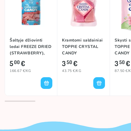
Šaltyje džiovinti
Kramtomi saldainiai
Skysti s
ledai FREEZE DRIED
TOPPIE CRYSTAL
TOPPIE
(STRAWBERRY),
CANDY
CANDY
30g
(STRAWBERRY),
(STRAW
5
€
3
€
3
€
00
50
50
80g
40g
166.67 €/KG
43.75 €/KG
87.50 €/