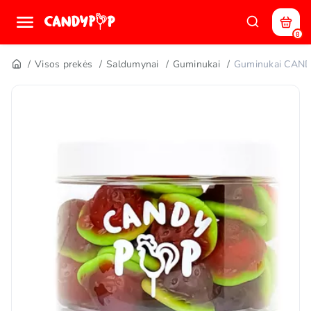
0
Visos prekės
Saldumynai
Guminukai
Guminukai CAN