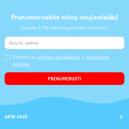
Prenumeruokite mūsų naujienlaiškį!
Gaukite 10% nuolaidą pirmam užsakymui
Sutinku su
pirkimo taisyklėmis
ir
privatumo
politika
PRENUMERUOTI
APIE MUS
Apie mus