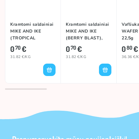
Kramtomi saldainiai
Kramtomi saldainiai
Vafliu
MIKE AND IKE
MIKE AND IKE
WAFER 
(TROPICAL
(BERRY BLAST),
22,5g
TYPHOON), 22g
22g
0
€
0
€
0
€
70
70
80
31.82 €/KG
31.82 €/KG
36.36 €/
Prenumeruokite mūsų naujienlaiškį!