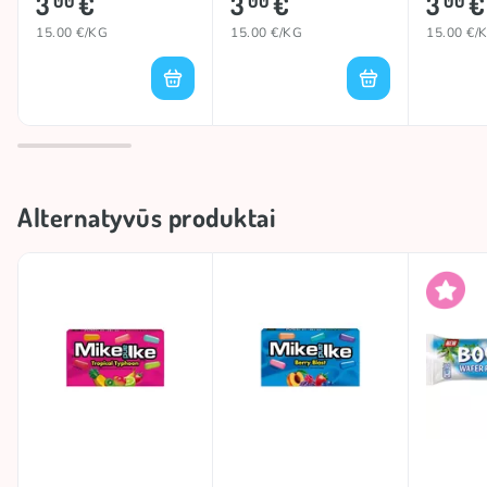
3
€
3
€
3
€
kramtomos tekstūros, todėl juos itin mėgsta saldainių
00
00
00
entuziastai visame pasaulyje.
15.00 €/KG
15.00 €/KG
15.00 €/
Alternatyvūs produktai