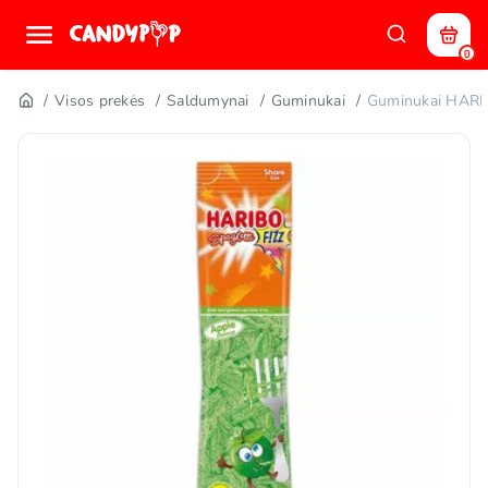
0
Visos prekės
Saldumynai
Guminukai
Guminukai HARI