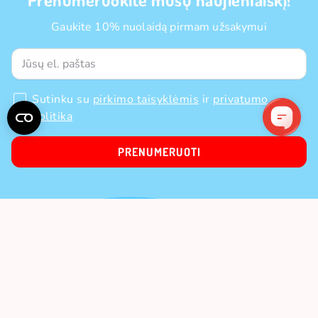
Gaukite 10% nuolaidą pirmam užsakymui
Sutinku su
pirkimo taisyklėmis
ir
privatumo
politika
PRENUMERUOTI
APIE MUS
Apie mus
PIRKIMAS
Kontaktai
Mokėjimo būdai