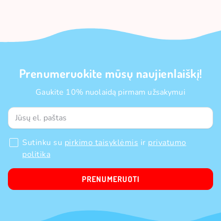
Prenumeruokite mūsų naujienlaiškį!
Gaukite 10% nuolaidą pirmam užsakymui
Sutinku su
pirkimo taisyklėmis
ir
privatumo
politika
PRENUMERUOTI