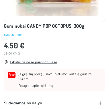
Guminukai CANDY POP OCTOPUS, 300g
CANDY POP
4.50 €
15.00 €/KG
Likutis fizinėse parduotuvėse
Įsigiję šią prekę į savo lojalumo kortelę gausite
0.45 €
Daugiau apie lojalumą
Sudedamosios dalys