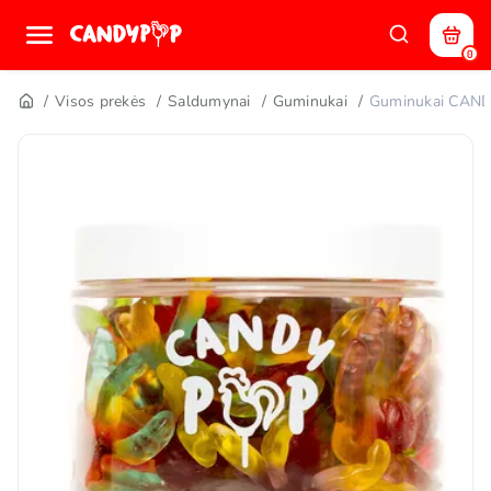
0
Visos prekės
Saldumynai
Guminukai
Guminukai CAN