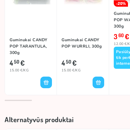
-20%
Guminu
POP W
300g
3
€
60
Guminukai CANDY
Guminukai CANDY
12.00 €/
POP TARANTULA,
POP WURRLI, 300g
Pasiūl
300g
tik per
4
€
4
€
50
50
interne
15.00 €/KG
15.00 €/KG
Alternatyvūs produktai