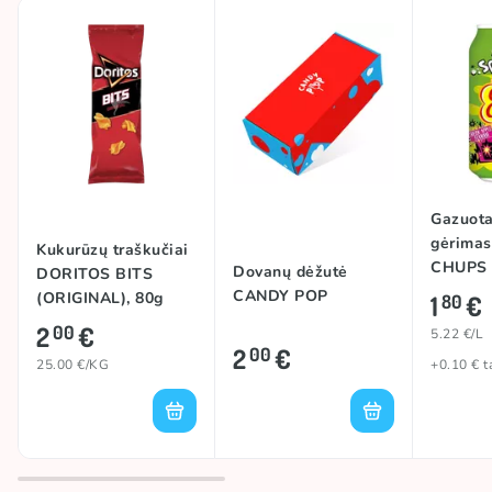
Gazuota
gėrima
Kukurūzų traškučiai
CHUPS
Dovanų dėžutė
DORITOS BITS
GREEN 
CANDY POP
(ORIGINAL), 80g
1
€
80
345ml
2
€
00
5.22 €/L
2
€
00
25.00 €/KG
+0.10 € t