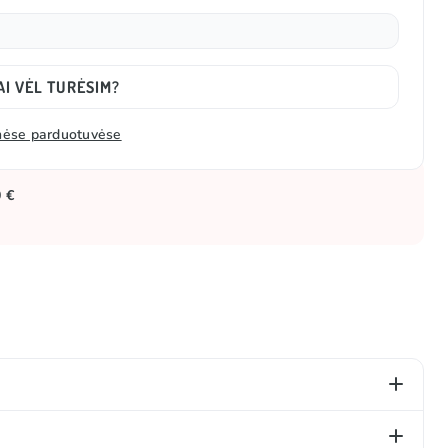
AI VĖL TURĖSIM?
zinėse parduotuvėse
0 €