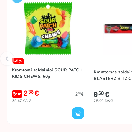
-5%
Kramtomi saldainiai SOUR PATCH
Kramtomas saldai
KIDS CHEWS, 60g
BLASTERZ BITZ 
2
€
38
0
€
50
2
€
50
39.67 €/KG
25.00 €/KG