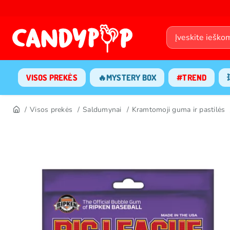
VISOS PREKĖS
🔥MYSTERY BOX
#TREND
Visos prekės
Saldumynai
Kramtomoji guma ir pastilės