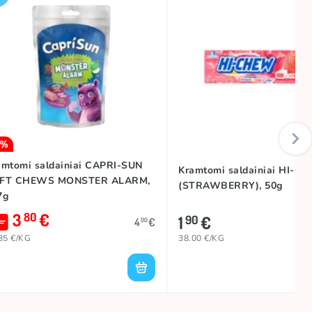
5%
amtomi saldainiai CAPRI-SUN
Kramtomi saldainiai HI-C
FT CHEWS MONSTER ALARM,
(STRAWBERRY), 50g
7g
3
€
80
1
€
90
4
€
00
85 €/KG
38.00 €/KG