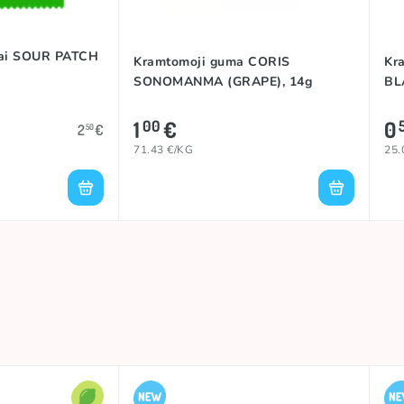
iai SOUR PATCH
Kramtomoji guma CORIS
Kr
SONOMANMA (GRAPE), 14g
BL
1
€
0
00
2
€
50
71.43 €/KG
25.