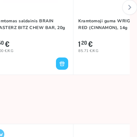
amtomas saldainis BRAIN
Kramtomoji guma WRIGLEY
ASTERZ BITZ CHEW BAR, 20g
RED (CINNAMON), 14g
€
1
€
50
20
00 €/KG
85.71 €/KG