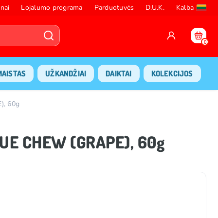
nai
Lojalumo programa
Parduotuvės
D.U.K.
Kalba
0
MAISTAS
UŽKANDŽIAI
DAIKTAI
KOLEKCIJOS
), 60g
GUE CHEW (GRAPE), 60g