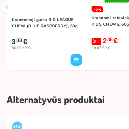
-5%
Kramtomi saldain
Kramtomoji guma BIG LEAGUE
KIDS CHEWS, 60g
CHEW (BLUE RASPBERRY), 60g
2
€
38
3
€
00
50.00 €/KG
39.67 €/KG
Alternatyvūs produktai