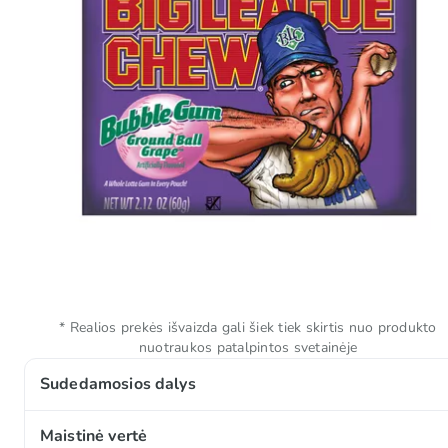
* Realios prekės išvaizda gali šiek tiek skirtis nuo produkto
nuotraukos patalpintos svetainėje
Sudedamosios dalys
Su cukrumi ir saldikliais.
Maistinė vertė