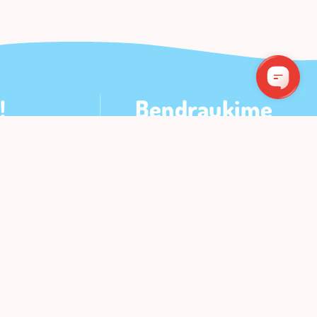
!
Bendraukime
UMERUOTI