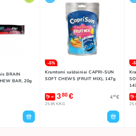
-5%
-
Kramtomi saldainiai CAPRI-SUN
Kr
nis BRAIN
SOFT CHEWS (FRUIT MIX), 147g
SO
CHEW BAR, 20g
14
3
€
80
4
€
00
25.85 €/KG
25.