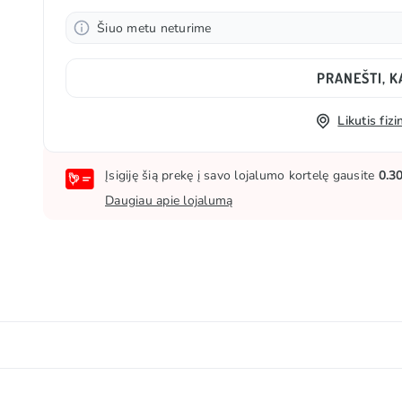
Šiuo metu neturime
PRANEŠTI, K
Likutis fi
Įsigiję šią prekę į savo lojalumo kortelę gausite
0.3
Daugiau apie lojalumą