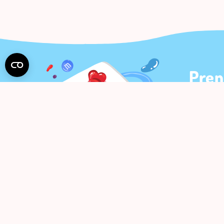
Pren
Gaukite 
Suti
APIE MUS
PIRKIMAS