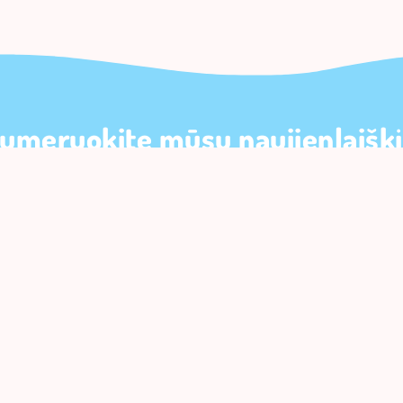
umeruokite mūsų naujienlaiškį
10% nuolaidą pirmam užsakymui
PREN
nku su
pirkimo taisyklėmis
ir
privatumo politika
VERSLUI