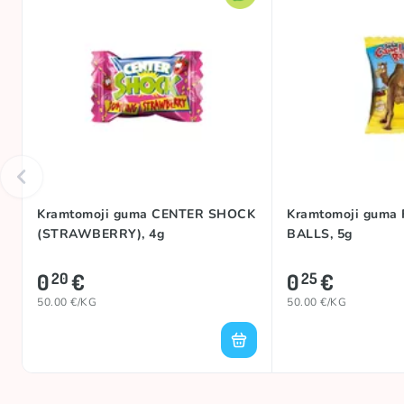
Kramtomoji guma CENTER SHOCK
Kramtomoji guma 
(STRAWBERRY), 4g
BALLS, 5g
0
€
0
€
20
25
50.00 €/KG
50.00 €/KG