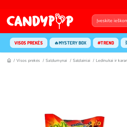
VISOS PREKĖS
🔥MYSTERY BOX
#TREND
Visos prekės
Saldumynai
Saldainiai
Ledinukai ir kar