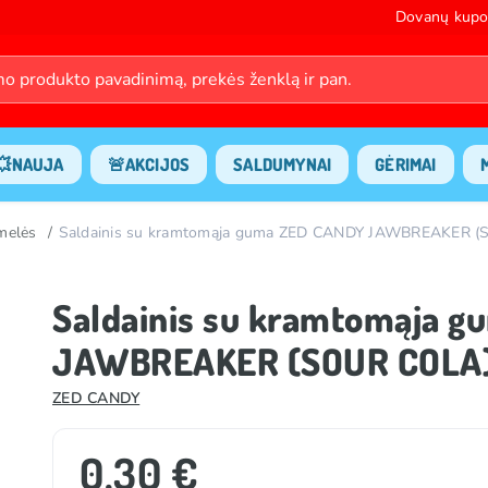
Dovanų kupo
💥NAUJA
🚨AKCIJOS
SALDUMYNAI
GĖRIMAI
amelės
Saldainis su kramtomąja guma ZED CANDY JAWBREAKER (
Saldainis su kramtomąja 
JAWBREAKER (SOUR COLA),
ZED CANDY
0.30 €