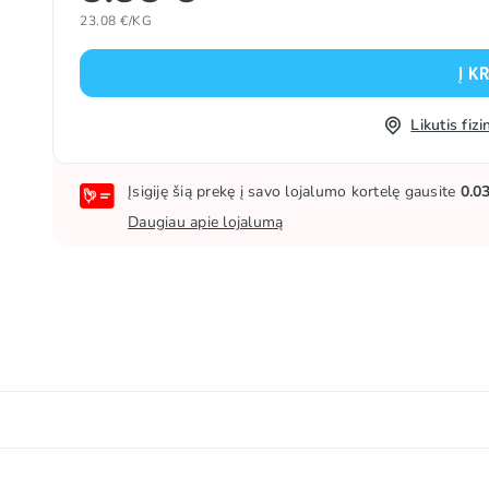
23.08 €/KG
Į K
Likutis fi
Įsigiję šią prekę į savo lojalumo kortelę gausite
0.0
Daugiau apie lojalumą
rupas, rūgštingumą reguliuojanti medžiaga (E330, E296), 