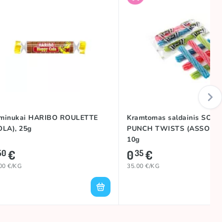
minukai HARIBO ROULETTE
Kramtomas saldainis SOUR
OLA), 25g
PUNCH TWISTS (ASSORTE
10g
€
0
€
50
35
00 €/KG
35.00 €/KG