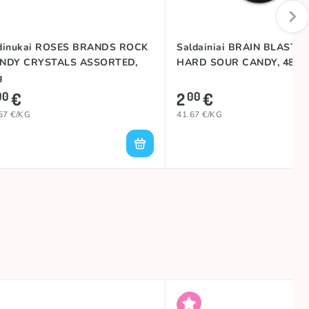
dinukai ROSES BRANDS ROCK
Saldainiai BRAIN BLASTE
NDY CRYSTALS ASSORTED,
HARD SOUR CANDY, 48g
g
€
2
€
00
00
57 €/KG
41.67 €/KG