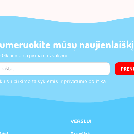
umeruokite mūsų naujienlaiškį
10% nuolaidą pirmam užsakymui
PREN
nku su
pirkimo taisyklėmis
ir
privatumo politika
VERSLUI