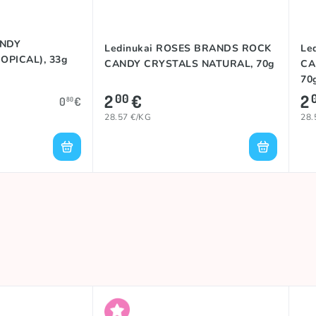
ANDY
Ledinukai ROSES BRANDS ROCK
Le
PICAL), 33g
CANDY CRYSTALS NATURAL, 70g
CA
70
2
€
2
00
0
€
80
28.57 €/KG
28.