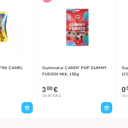
FINI CAMEL
Guminukai CANDY POP GUMMY
Gu
FUSION MIX, 150g
(C
3
€
0
00
20.00 €/KG
20.