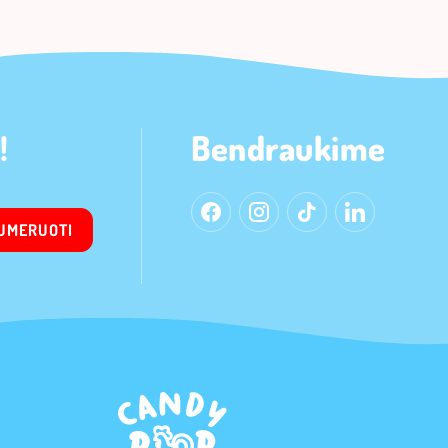
!
Bendraukime
UMERUOTI