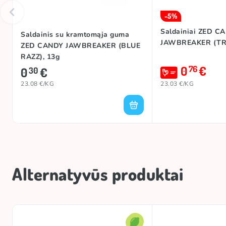
-5%
Saldainiai ZED C
Saldainis su kramtomąja guma
JAWBREAKER (TRO
ZED CANDY JAWBREAKER (BLUE
RAZZ), 13g
0
€
76
0
€
30
23.08 €/KG
23.03 €/KG
Alternatyvūs produktai