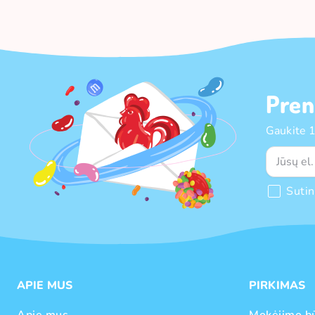
Pren
Gaukite 
Suti
APIE MUS
PIRKIMAS