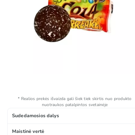
* Realios prekės išvaizda gali šiek tiek skirtis nuo produkto
nuotraukos patalpintos svetainėje
Sudedamosios dalys
Cukrus, kramtomosios gumos pagrindas, gliukozės si
Maistinė vertė