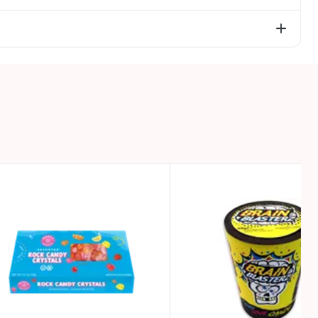
.
, iš kurių cukrų – 73g; baltymai – 0g; druska – 0g.