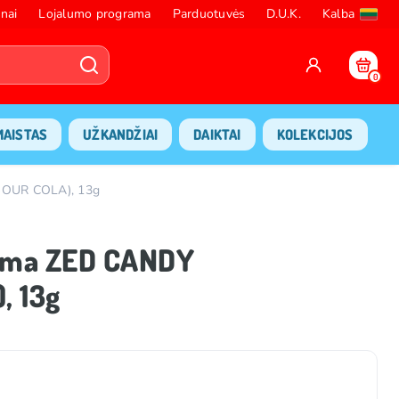
nai
Lojalumo programa
Parduotuvės
D.U.K.
Kalba
0
MAISTAS
UŽKANDŽIAI
DAIKTAI
KOLEKCIJOS
SOUR COLA), 13g
guma ZED CANDY
 13g