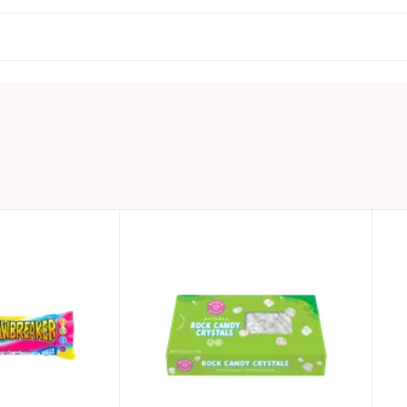
 E160a), juodųjų morkų koncentratas, antioksidantas (E321)
etų.
 kurių sočiųjų riebalų rūgščių – 0,5g; angliavandeniai – 91g
0.013 KG
Laikyti vėsioje ir sausoje vietoje.
Kinija
ZED CANDY